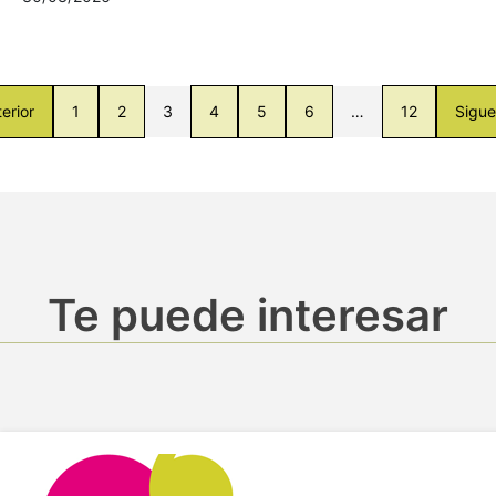
erior
1
2
3
4
5
6
…
12
Sigue
Te puede interesar