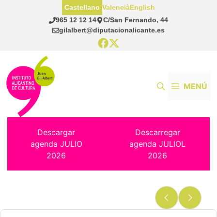
Saltar
Castellano
Valencià
English
al
965 12 12 14
C/San Fernando, 44
contenido
gilalbert@diputacionalicante.es
MENÚ
Descargar
Descarregar
agenda JULIO
agenda JULIOL
2026
2026