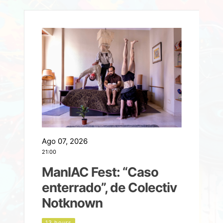
Ago 07, 2026
A
21:00
2
ManIAC Fest: “Caso
a
enterrado”, de Colectiv
Notknown
n
13 hours