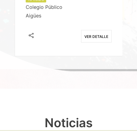
Colegio Público
Aigües
E
VER DETALLE
Noticias