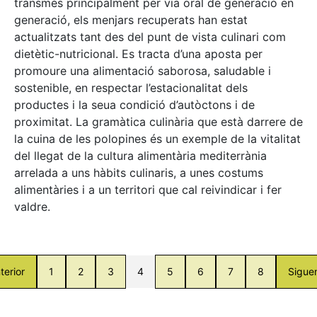
transmès principalment per via oral de generació en
generació, els menjars recuperats han estat
actualitzats tant des del punt de vista culinari com
dietètic-nutricional. Es tracta d’una aposta per
promoure una alimentació saborosa, saludable i
sostenible, en respectar l’estacionalitat dels
productes i la seua condició d’autòctons i de
proximitat. La gramàtica culinària que està darrere de
la cuina de les polopines és un exemple de la vitalitat
del llegat de la cultura alimentària mediterrània
arrelada a uns hàbits culinaris, a unes costums
alimentàries i a un territori que cal reivindicar i fer
valdre.
terior
1
2
3
4
5
6
7
8
Sigue