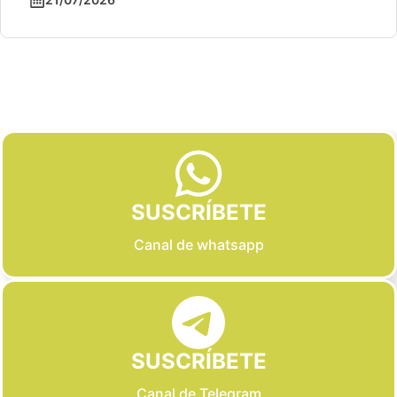
Slide 2 of 6
SUSCRÍBETE
Canal de whatsapp
SUSCRÍBETE
Canal de Telegram