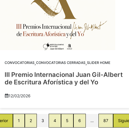
,
,
CONVOCATORIAS
CONVOCATORIAS CERRADAS
SLIDER HOME
III Premio Internacional Juan Gil-Albert
de Escritura Aforística y del Yo
12/02/2026
erior
1
2
3
4
5
6
…
87
Sigui