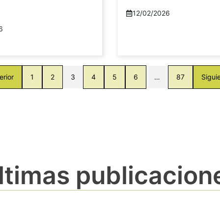
12/02/2026
6
erior
1
2
3
4
5
6
…
87
Sigui
ltimas publicacion