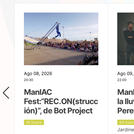
Ago 08, 2026
Ago 09,
20:30
22:00
ManIAC
ManI
Fest:“REC.ON(strucc
la ll
ión)”, de Bot Project
Pere
18 hours
43 hour
Jardine