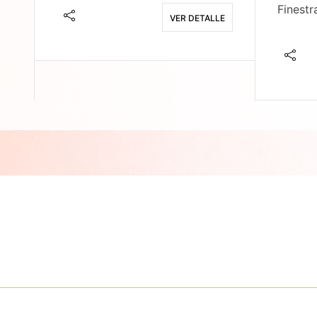
Finestr
VER DETALLE
E