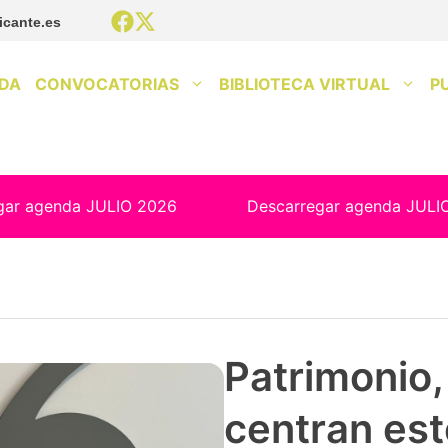
icante.es
DA
CONVOCATORIAS
BIBLIOTECA VIRTUAL
P
gar agenda JULIO 2026
Descarregar agenda JULI
Patrimonio, 
centran est