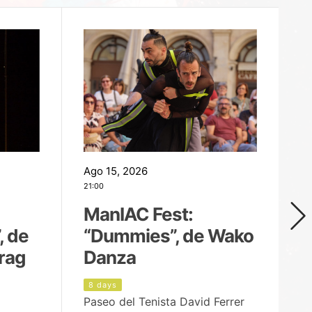
Ago 15, 2026
Ag
21:00
19
ManIAC Fest:
M
, de
“Dummies”, de Wako
n
rag
Danza
Í
8 days
9
Paseo del Tenista David Ferrer
Ce