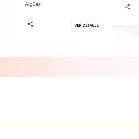
Aigües
E
VER DETALLE