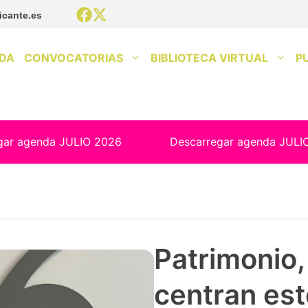
icante.es
DA
CONVOCATORIAS
BIBLIOTECA VIRTUAL
P
gar agenda JULIO 2026
Descarregar agenda JULI
Patrimonio, 
centran est