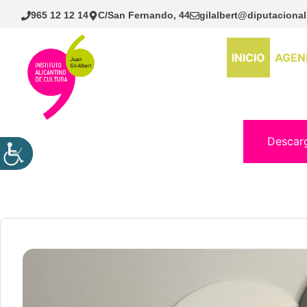
Saltar
965 12 12 14
C/San Fernando, 44
gilalbert@diputacional
al
contenido
INICIO
AGEN
Descar