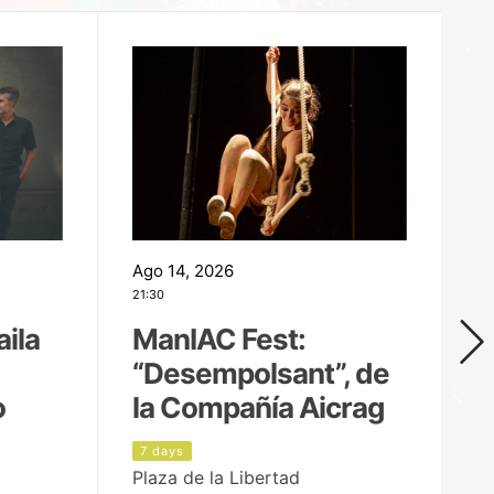
Ago 14, 2026
Ag
21:30
21
aila
ManIAC Fest:
M
“Desempolsant”, de
“
o
la Compañía Aicrag
D
7 days
8
Plaza de la Libertad
Pa