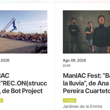
 2026
Ago 09, 2026
22:00
IAC
ManIAC Fest: “B
:“REC.ON(strucc
la lluvia”, de Ana
, de Bot Project
Pereira Cuartet
s
2 days
Jardines de la Ermita