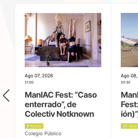
Ago 07, 2026
Ago 08,
21:00
20:30
ManIAC Fest: “Caso
Man
enterrado”, de
Fest
Colectiv Notknown
ión)”
8 hours
32 hour
Colegio Público