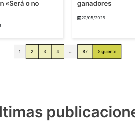
n «Será o no
ganadores
20/05/2026
6
1
2
3
4
…
87
Siguiente
ltimas publicacion