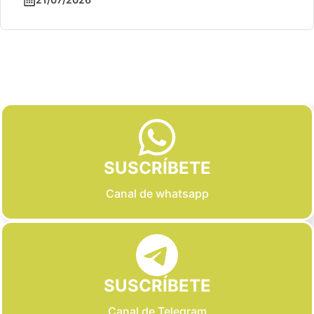
Slide 2 of 6
SUSCRÍBETE
Canal de whatsapp
SUSCRÍBETE
Canal de Telegram