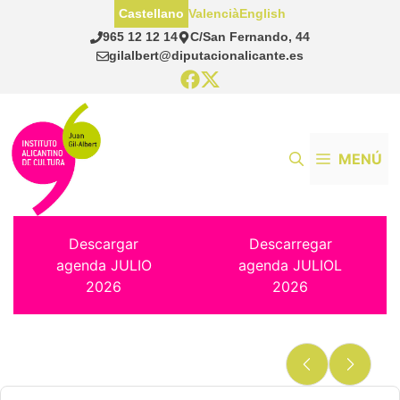
Saltar
Castellano
Valencià
English
al
965 12 12 14
C/San Fernando, 44
contenido
gilalbert@diputacionalicante.es
MENÚ
Descargar
Descarregar
agenda JULIO
agenda JULIOL
2026
2026