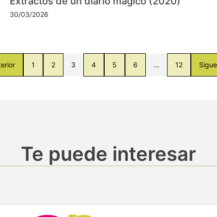
Extractos de un diario mágico (2020)
30/03/2026
erior
1
2
3
4
5
6
…
12
Sigue
Te puede interesar