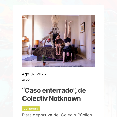
Ago 07, 2026
A
21:00
2
e
“Caso enterrado”, de
Colectiv Notknown
d
29 hours
Pista deportiva del Colegio Público
P