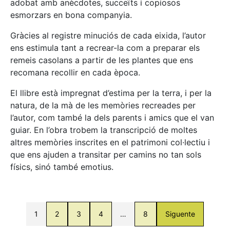
adobat amb anècdotes, succeïts i copiosos
esmorzars en bona companyia.
Gràcies al registre minuciós de cada eixida, l’autor
ens estimula tant a recrear-la com a preparar els
remeis casolans a partir de les plantes que ens
recomana recollir en cada època.
El llibre està impregnat d’estima per la terra, i per la
natura, de la mà de les memòries recreades per
l’autor, com també la dels parents i amics que el van
guiar. En l’obra trobem la transcripció de moltes
altres memòries inscrites en el patrimoni col·lectiu i
que ens ajuden a transitar per camins no tan sols
físics, sinó també emotius.
1
2
3
4
…
8
Siguente