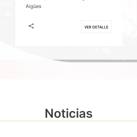
Aigües
A
E
VER DETALLE
Noticias