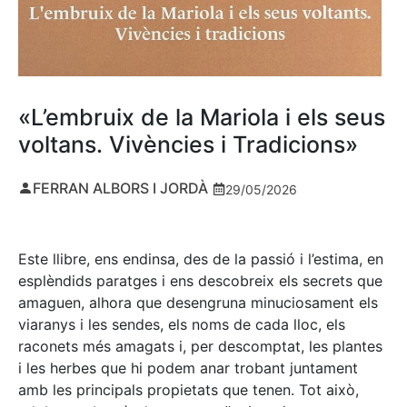
«L’embruix de la Mariola i els seus
voltans. Vivències i Tradicions»
FERRAN ALBORS I JORDÀ
29/05/2026
Este llibre, ens endinsa, des de la passió i l’estima, en
esplèndids paratges i ens descobreix els secrets que
amaguen, alhora que desengruna minuciosament els
viaranys i les sendes, els noms de cada lloc, els
raconets més amagats i, per descomptat, les plantes
i les herbes que hi podem anar trobant juntament
amb les principals propietats que tenen. Tot això,