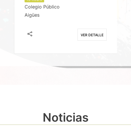
Colegio Público
Aigües
E
VER DETALLE
Noticias