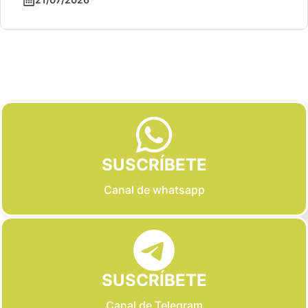
Slide 2 of 6
SUSCRÍBETE
Canal de whatsapp
SUSCRÍBETE
Canal de Telegram