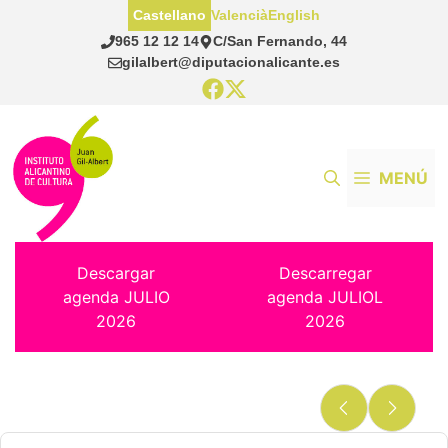
Saltar
Castellano
Valencià
English
al
965 12 12 14
C/San Fernando, 44
contenido
gilalbert@diputacionalicante.es
MENÚ
Descargar
Descarregar
agenda JULIO
agenda JULIOL
2026
2026