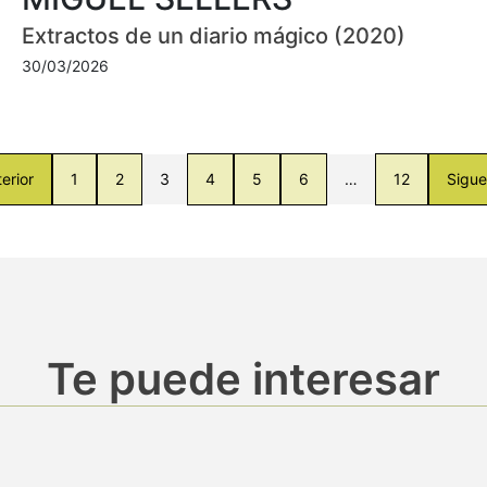
Extractos de un diario mágico (2020)
30/03/2026
erior
1
2
3
4
5
6
…
12
Sigue
Te puede interesar