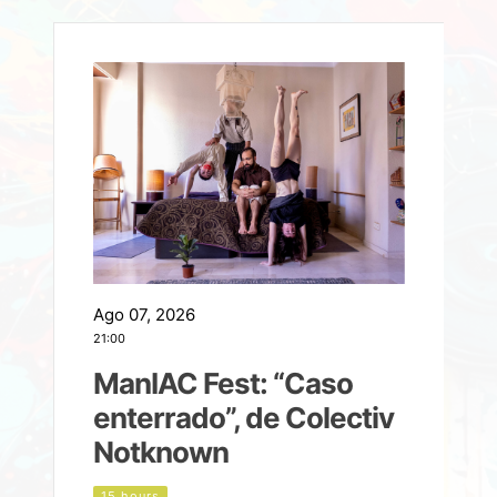
Ago 07, 2026
A
21:00
2
ManIAC Fest: “Caso
a
enterrado”, de Colectiv
Notknown
n
15 hours