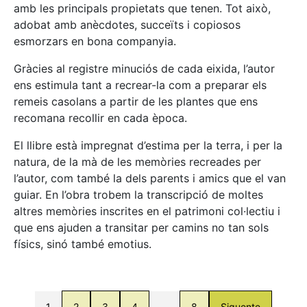
amb les principals propietats que tenen. Tot això,
adobat amb anècdotes, succeïts i copiosos
esmorzars en bona companyia.
Gràcies al registre minuciós de cada eixida, l’autor
ens estimula tant a recrear-la com a preparar els
remeis casolans a partir de les plantes que ens
recomana recollir en cada època.
El llibre està impregnat d’estima per la terra, i per la
natura, de la mà de les memòries recreades per
l’autor, com també la dels parents i amics que el van
guiar. En l’obra trobem la transcripció de moltes
altres memòries inscrites en el patrimoni col·lectiu i
que ens ajuden a transitar per camins no tan sols
físics, sinó també emotius.
1
2
3
4
…
8
Siguente