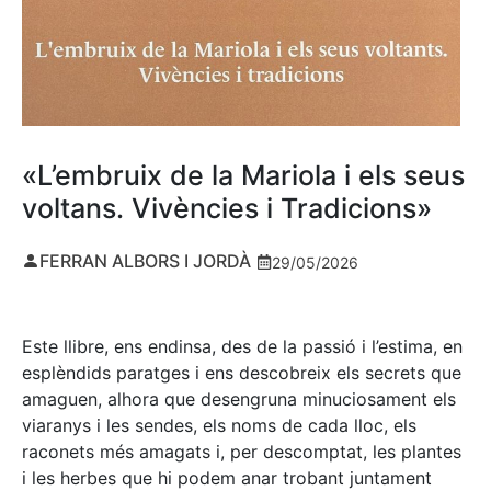
«L’embruix de la Mariola i els seus
voltans. Vivències i Tradicions»
FERRAN ALBORS I JORDÀ
29/05/2026
Este llibre, ens endinsa, des de la passió i l’estima, en
esplèndids paratges i ens descobreix els secrets que
amaguen, alhora que desengruna minuciosament els
viaranys i les sendes, els noms de cada lloc, els
raconets més amagats i, per descomptat, les plantes
i les herbes que hi podem anar trobant juntament