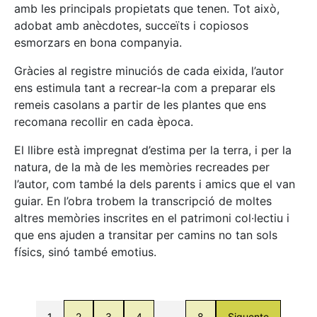
amb les principals propietats que tenen. Tot això,
adobat amb anècdotes, succeïts i copiosos
esmorzars en bona companyia.
Gràcies al registre minuciós de cada eixida, l’autor
ens estimula tant a recrear-la com a preparar els
remeis casolans a partir de les plantes que ens
recomana recollir en cada època.
El llibre està impregnat d’estima per la terra, i per la
natura, de la mà de les memòries recreades per
l’autor, com també la dels parents i amics que el van
guiar. En l’obra trobem la transcripció de moltes
altres memòries inscrites en el patrimoni col·lectiu i
que ens ajuden a transitar per camins no tan sols
físics, sinó també emotius.
1
2
3
4
…
8
Siguente