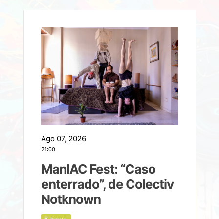
Ago 07, 2026
A
21:00
2
ManIAC Fest: “Caso
a
enterrado”, de Colectiv
Notknown
n
6 hours