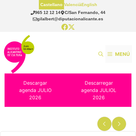
Saltar
Castellano
Valencià
English
al
965 12 12 14
C/San Fernando, 44
contenido
gilalbert@diputacionalicante.es
MENÚ
Descargar
Descarregar
agenda JULIO
agenda JULIOL
2026
2026