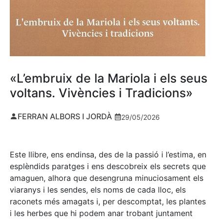
«L’embruix de la Mariola i els seus
voltans. Vivències i Tradicions»
FERRAN ALBORS I JORDÀ
29/05/2026
Este llibre, ens endinsa, des de la passió i l’estima, en
esplèndids paratges i ens descobreix els secrets que
amaguen, alhora que desengruna minuciosament els
viaranys i les sendes, els noms de cada lloc, els
raconets més amagats i, per descomptat, les plantes
i les herbes que hi podem anar trobant juntament