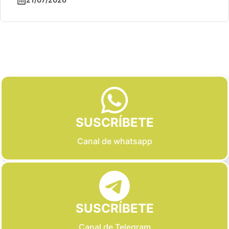
Slide 2 of 6
SUSCRÍBETE
Canal de whatsapp
SUSCRÍBETE
Canal de Telegram