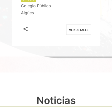
Colegio Público
Aigües
E
VER DETALLE
Noticias