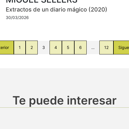
Extractos de un diario mágico (2020)
30/03/2026
erior
1
2
3
4
5
6
…
12
Sigue
Te puede interesar