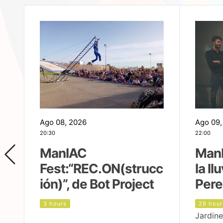
Ago 08, 2026
Ago 09,
20:30
22:00
ManIAC
ManI
Fest:“REC.ON(strucc
la ll
ión)”, de Bot Project
Pere
3 hours
29 hour
Jardine