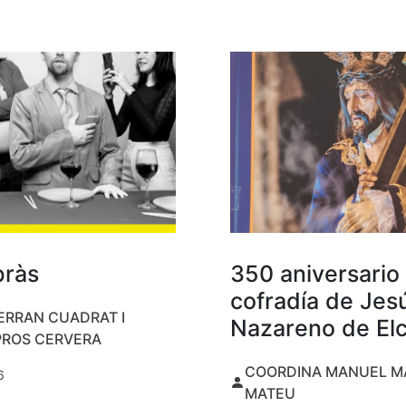
bràs
350 aniversario 
cofradía de Jes
ERRAN CUADRAT I
Nazareno de El
PROS CERVERA
COORDINA MANUEL M
6
MATEU