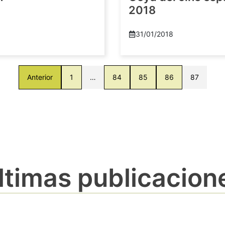
2018
8
31/01/2018
Anterior
1
…
84
85
86
87
ltimas publicacion