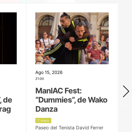
Ago 15, 2026
Ag
21:00
19
ManIAC Fest:
M
, de
“Dummies”, de Wako
n
rag
Danza
Í
7 days
8
Paseo del Tenista David Ferrer
Ce