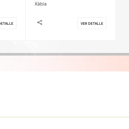
Xàbia
M
DETALLE
VER DETALLE