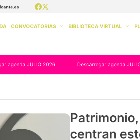
icante.es
DA
CONVOCATORIAS
BIBLIOTECA VIRTUAL
P
gar agenda JULIO 2026
Descarregar agenda JULI
Patrimonio, 
centran est