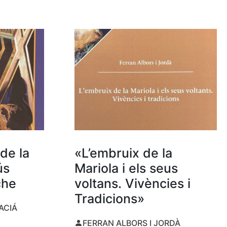
de la
«L’embruix de la
ús
Mariola i els seus
che
voltans. Vivències i
Tradicions»
ACIÁ
FERRAN ALBORS I JORDÀ