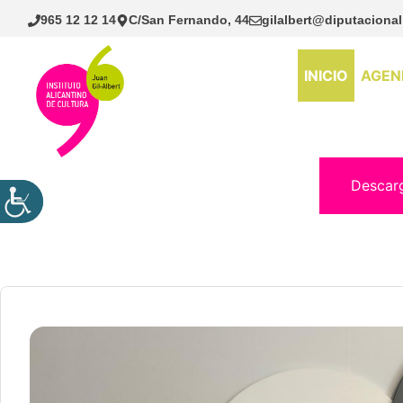
Saltar
965 12 12 14
C/San Fernando, 44
gilalbert@diputacional
al
contenido
INICIO
AGEN
Descar