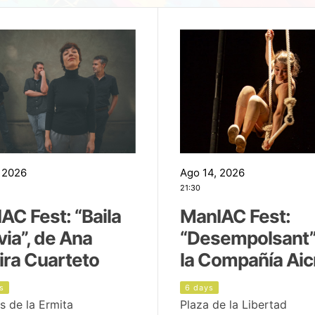
 2026
Ago 14, 2026
21:30
AC Fest: “Baila
ManIAC Fest:
uvia”, de Ana
“Desempolsant”
ira Cuarteto
la Compañía Aic
s
6 days
s de la Ermita
Plaza de la Libertad