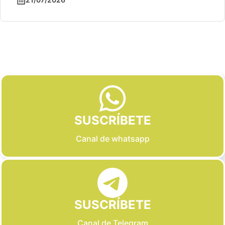
Slide 2 of 6
SUSCRÍBETE
Canal de whatsapp
SUSCRÍBETE
Canal de Telegram