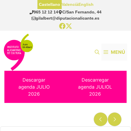
Saltar
Castellano
Valencià
English
al
965 12 12 14
C/San Fernando, 44
contenido
gilalbert@diputacionalicante.es
MENÚ
Descargar
Descarregar
agenda JULIO
agenda JULIOL
2026
2026