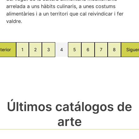
arrelada a uns hàbits culinaris, a unes costums
alimentàries i a un territori que cal reivindicar i fer
valdre.
terior
1
2
3
4
5
6
7
8
Sigue
Últimos catálogos de
arte