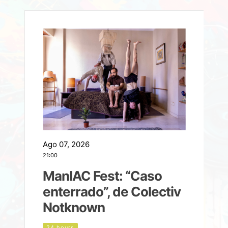
Ago 07, 2026
A
21:00
2
ManIAC Fest: “Caso
a
enterrado”, de Colectiv
Notknown
d
24 hours