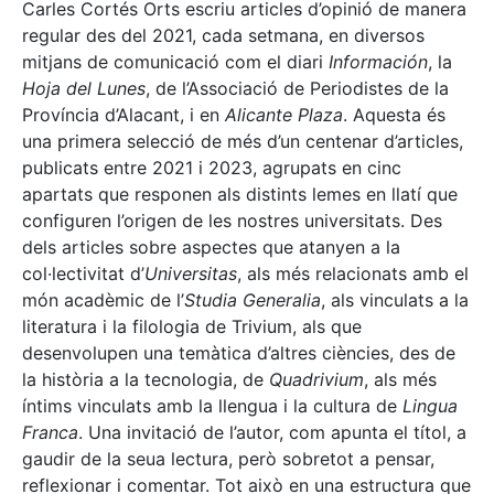
Carles Cortés Orts escriu articles d’opinió de manera
regular des del 2021, cada setmana, en diversos
mitjans de comunicació com el diari
Información
, la
Hoja del Lunes
, de l’Associació de Periodistes de la
Província d’Alacant, i en
Alicante Plaza
. Aquesta és
una primera selecció de més d’un centenar d’articles,
publicats entre 2021 i 2023, agrupats en cinc
apartats que responen als distints lemes en llatí que
configuren l’origen de les nostres universitats. Des
dels articles sobre aspectes que atanyen a la
col·lectivitat d’
Universitas
, als més relacionats amb el
món acadèmic de l’
Studia Generalia
, als vinculats a la
literatura i la filologia de Trivium, als que
desenvolupen una temàtica d’altres ciències, des de
la història a la tecnologia, de
Quadrivium
, als més
íntims vinculats amb la llengua i la cultura de
Lingua
Franca
. Una invitació de l’autor, com apunta el títol, a
gaudir de la seua lectura, però sobretot a pensar,
reflexionar i comentar. Tot això en una estructura que