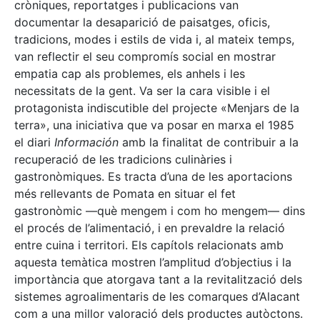
cròniques, reportatges i publicacions van
documentar la desaparició de paisatges, oficis,
tradicions, modes i estils de vida i, al mateix temps,
van reflectir el seu compromís social en mostrar
empatia cap als problemes, els anhels i les
necessitats de la gent. Va ser la cara visible i el
protagonista indiscutible del projecte «Menjars de la
terra», una iniciativa que va posar en marxa el 1985
el diari
Información
amb la finalitat de contribuir a la
recuperació de les tradicions culinàries i
gastronòmiques. Es tracta d’una de les aportacions
més rellevants de Pomata en situar el fet
gastronòmic —què mengem i com ho mengem— dins
el procés de l’alimentació, i en prevaldre la relació
entre cuina i territori. Els capítols relacionats amb
aquesta temàtica mostren l’amplitud d’objectius i la
importància que atorgava tant a la revitalització dels
sistemes agroalimentaris de les comarques d’Alacant
com a una millor valoració dels productes autòctons.