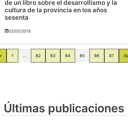
de un libro sobre el desarrollismo y la
cultura de la provincia en los años
sesenta
02/05/2018
r
1
…
82
83
84
85
86
87
Si
Últimas publicaciones