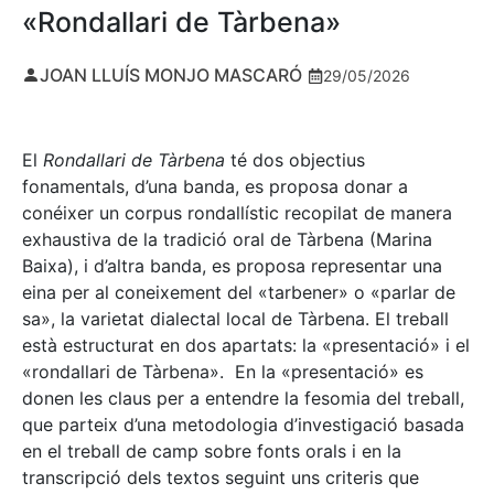
«Rondallari de Tàrbena»
JOAN LLUÍS MONJO MASCARÓ
29/05/2026
El
Rondallari de Tàrbena
té dos objectius
fonamentals, d’una banda, es proposa donar a
conéixer un corpus rondallístic recopilat de manera
exhaustiva de la tradició oral de Tàrbena (Marina
Baixa), i d’altra banda, es proposa representar una
eina per al coneixement del «tarbener» o «parlar de
sa», la varietat dialectal local de Tàrbena. El treball
està estructurat en dos apartats: la «presentació» i el
«rondallari de Tàrbena». En la «presentació» es
donen les claus per a entendre la fesomia del treball,
que parteix d’una metodologia d’investigació basada
en el treball de camp sobre fonts orals i en la
transcripció dels textos seguint uns criteris que