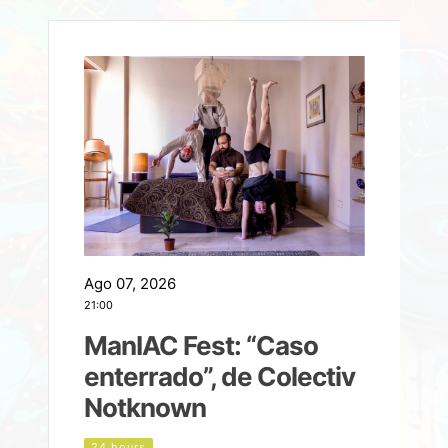
Ago 07, 2026
A
21:00
2
ManIAC Fest: “Caso
a
enterrado”, de Colectiv
Notknown
d
24 hours