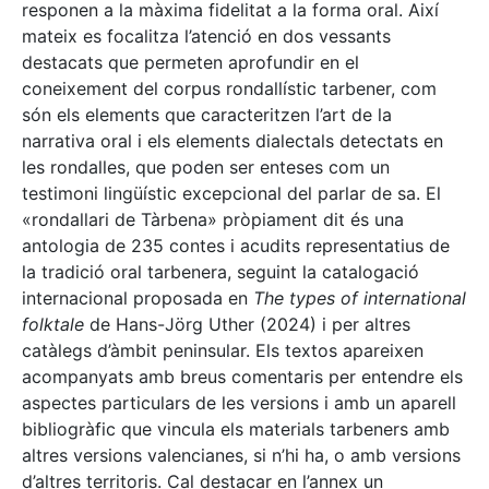
responen a la màxima fidelitat a la forma oral. Així
mateix es focalitza l’atenció en dos vessants
destacats que permeten aprofundir en el
coneixement del corpus rondallístic tarbener, com
són els elements que caracteritzen l’art de la
narrativa oral i els elements dialectals detectats en
les rondalles, que poden ser enteses com un
testimoni lingüístic excepcional del parlar de sa. El
«rondallari de Tàrbena» pròpiament dit és una
antologia de 235 contes i acudits representatius de
la tradició oral tarbenera, seguint la catalogació
internacional proposada en
The types of international
folktale
de Hans-Jörg Uther (2024) i per altres
catàlegs d’àmbit peninsular. Els textos apareixen
acompanyats amb breus comentaris per entendre els
aspectes particulars de les versions i amb un aparell
bibliogràfic que vincula els materials tarbeners amb
altres versions valencianes, si n’hi ha, o amb versions
d’altres territoris. Cal destacar en l’annex un