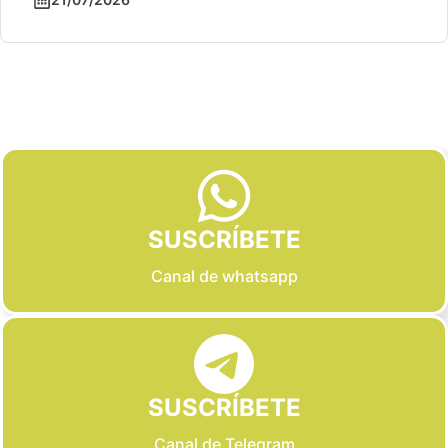
Slide 2 of 6
SUSCRÍBETE
Canal de whatsapp
SUSCRÍBETE
Canal de Telegram