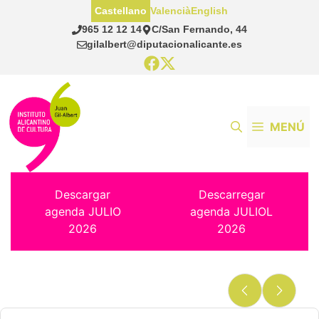
Saltar
Castellano
Valencià
English
al
965 12 12 14
C/San Fernando, 44
contenido
gilalbert@diputacionalicante.es
MENÚ
Descargar
Descarregar
agenda JULIO
agenda JULIOL
2026
2026