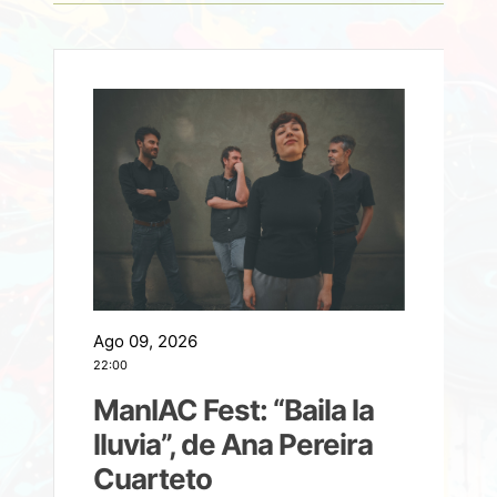
Ago 09, 2026
A
22:00
21
ManIAC Fest: “Baila la
a
lluvia”, de Ana Pereira
Cuarteto