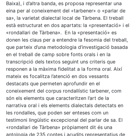
Baixa), i d’altra banda, es proposa representar una
eina per al coneixement del «tarbener» o «parlar de
sa», la varietat dialectal local de Tàrbena. El treball
està estructurat en dos apartats: la «presentació» i el
«rondallari de Tàrbena». En la «presentació» es
donen les claus per a entendre la fesomia del treball,
que parteix d’una metodologia d’investigació basada
en el treball de camp sobre fonts orals i en la
transcripció dels textos seguint uns criteris que
responen a la màxima fidelitat a la forma oral. Així
mateix es focalitza l’atenció en dos vessants
destacats que permeten aprofundir en el
coneixement del corpus rondallístic tarbener, com
són els elements que caracteritzen l’art de la
narrativa oral i els elements dialectals detectats en
les rondalles, que poden ser enteses com un
testimoni lingüístic excepcional del parlar de sa. El
«rondallari de Tàrbena» pròpiament dit és una
antologia de 235 contes i acudits representatius de