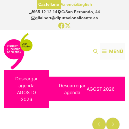
Saltar
Castellano
Valencià
English
al
965 12 12 14
C/San Fernando, 44
contenido
gilalbert@diputacionalicante.es
MENÚ
Descargar
agenda
Descarregar
AGOST
2026
AGOSTO
agenda
2026