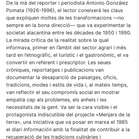
De la mà del reporter i periodista Antonio González
Pomata (1926-1996), el lector coneixerà les claus
que expliquen moltes de les transformacions —no
sempre en la bona direcció— que va experimentar la
societat alacantina entre les dècades de 1950 i 1990.
La mirada crítica de la realitat sobre la qual
informava, primer en l’àmbit del sector agrari i més
tard en l’etnogràfic, el turístic i el gastronòmic, el va
convertir en referent i prescriptor. Les seues
cròniques, reportatges i publicacions van
documentar la desaparició de paisatges, oficis,
tradicions, modes i estils de vida i, al mateix temps,
van reflectir el seu compromís social en mostrar
empatia cap als problemes, els anhels i les
necessitats de la gent. Va ser la cara visible i el
protagonista indiscutible del projecte «Menjars de la
terra», una iniciativa que va posar en marxa el 1985
el diari
Información
amb la finalitat de contribuir a la
recuperació de les tradicions culinàries i