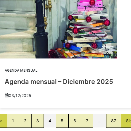
AGENDA MENSUAL
Agenda mensual – Diciembre 2025
03/12/2025
or
1
2
3
4
5
6
7
…
87
Si