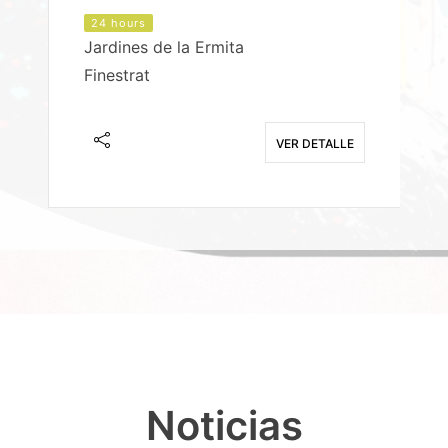
24 hours
Jardines de la Ermita
P
Finestrat
S
E
VER DETALLE
Noticias