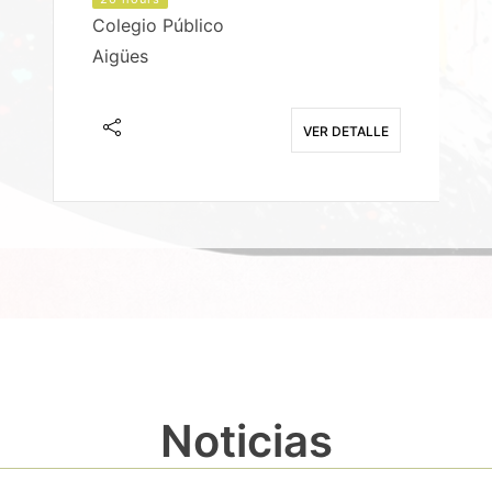
Colegio Público
Aigües
E
VER DETALLE
Noticias