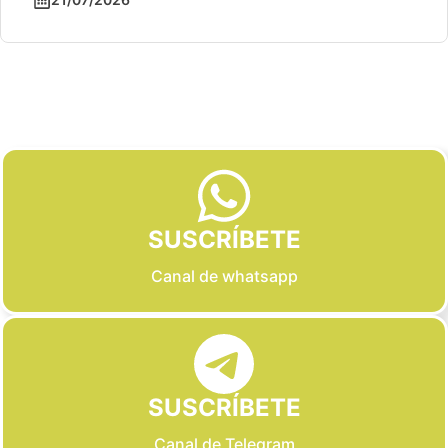
Slide 2 of 6
SUSCRÍBETE
Canal de whatsapp
SUSCRÍBETE
Canal de Telegram