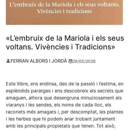
«L’embruix de la Mariola i els seus
voltans. Vivències i Tradicions»
FERRAN ALBORS I JORDÀ
29/05/2026
Este llibre, ens endinsa, des de la passió i l’estima, en
esplèndids paratges i ens descobreix els secrets que
amaguen, alhora que desengruna minuciosament els
viaranys i les sendes, els noms de cada lloc, els
raconets més amagats i, per descomptat, les plantes
i les herbes que hi podem anar trobant juntament
amb les principals propietats que tenen. Tot això,