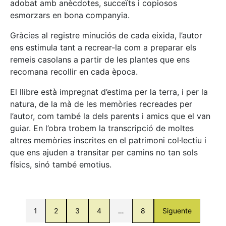
adobat amb anècdotes, succeïts i copiosos
esmorzars en bona companyia.
Gràcies al registre minuciós de cada eixida, l’autor
ens estimula tant a recrear-la com a preparar els
remeis casolans a partir de les plantes que ens
recomana recollir en cada època.
El llibre està impregnat d’estima per la terra, i per la
natura, de la mà de les memòries recreades per
l’autor, com també la dels parents i amics que el van
guiar. En l’obra trobem la transcripció de moltes
altres memòries inscrites en el patrimoni col·lectiu i
que ens ajuden a transitar per camins no tan sols
físics, sinó també emotius.
1
2
3
4
…
8
Siguente