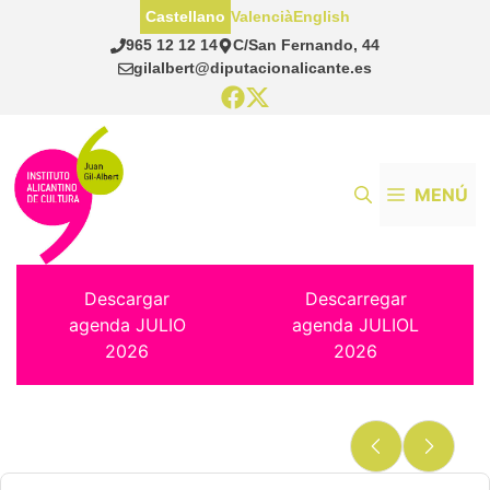
Saltar
Castellano
Valencià
English
al
965 12 12 14
C/San Fernando, 44
contenido
gilalbert@diputacionalicante.es
MENÚ
Descargar
Descarregar
agenda JULIO
agenda JULIOL
2026
2026