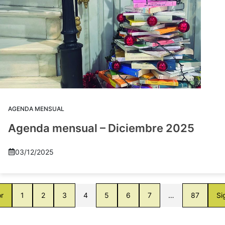
AGENDA MENSUAL
Agenda mensual – Diciembre 2025
03/12/2025
or
1
2
3
4
5
6
7
…
87
Si