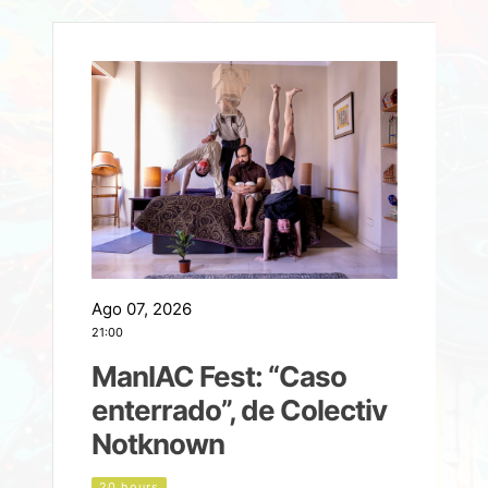
Ago 07, 2026
A
21:00
2
ManIAC Fest: “Caso
a
enterrado”, de Colectiv
Notknown
n
20 hours