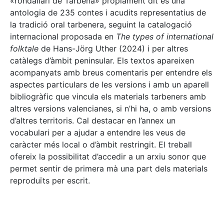
«rondallari de Tàrbena» pròpiament dit és una
antologia de 235 contes i acudits representatius de
la tradició oral tarbenera, seguint la catalogació
internacional proposada en
The types of international
folktale
de Hans-Jörg Uther (2024) i per altres
catàlegs d’àmbit peninsular. Els textos apareixen
acompanyats amb breus comentaris per entendre els
aspectes particulars de les versions i amb un aparell
bibliogràfic que vincula els materials tarbeners amb
altres versions valencianes, si n’hi ha, o amb versions
d’altres territoris. Cal destacar en l’annex un
vocabulari per a ajudar a entendre les veus de
caràcter més local o d’àmbit restringit. El treball
ofereix la possibilitat d’accedir a un arxiu sonor que
permet sentir de primera mà una part dels materials
reproduïts per escrit.