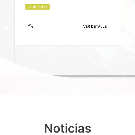
72 minutes
J
F
VER DETALLE
E
Noticias