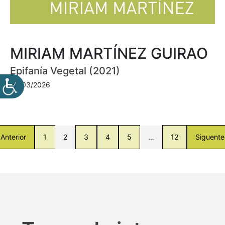
MIRIAM MARTÍNEZ GUIRAO
Epifanía Vegetal (2021)
30/03/2026
Anterior
1
2
3
4
5
…
12
Siguente