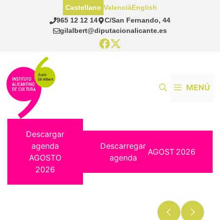
Saltar
Castellano
Valencià
English
al
965 12 12 14
C/San Fernando, 44
contenido
gilalbert@diputacionalicante.es
MENÚ
Descargar
agenda
Descarregar
AGOST
2026
AGOSTO
agenda
2026