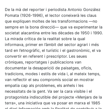
De la mà del reporter i periodista Antonio González
Pomata (1926-1996), el lector coneixerà les claus
que expliquen moltes de les transformacions —no
sempre en la bona direcció— que va experimentar la
societat alacantina entre les dècades de 1950 i 1990.
La mirada crítica de la realitat sobre la qual
informava, primer en l’àmbit del sector agrari i més
tard en l’etnogràfic, el turístic i el gastronòmic, el va
convertir en referent i prescriptor. Les seues
cròniques, reportatges i publicacions van
documentar la desaparició de paisatges, oficis,
tradicions, modes i estils de vida i, al mateix temps,
van reflectir el seu compromís social en mostrar
empatia cap als problemes, els anhels i les
necessitats de la gent. Va ser la cara visible i el
protagonista indiscutible del projecte «Menjars de la
terra», una iniciativa que va posar en marxa el 1985
el diari
Información
amb la finalitat de contribuir a la