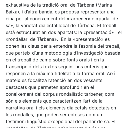
exhaustiva de la tradició oral de Tàrbena (Marina
Baixa), i d’altra banda, es proposa representar una
eina per al coneixement del «tarbener» o «parlar de
sa», la varietat dialectal local de Tàrbena. El treball
està estructurat en dos apartats: la «presentació» i el
«rondallari de Tàrbena». En la «presentació» es
donen les claus per a entendre la fesomia del treball,
que parteix d’una metodologia d’investigació basada
en el treball de camp sobre fonts orals i en la
transcripció dels textos seguint uns criteris que
responen a la màxima fidelitat a la forma oral. Així
mateix es focalitza l’atenció en dos vessants
destacats que permeten aprofundir en el
coneixement del corpus rondallístic tarbener, com
són els elements que caracteritzen l’art de la
narrativa oral i els elements dialectals detectats en
les rondalles, que poden ser enteses com un
testimoni lingüístic excepcional del parlar de sa. El