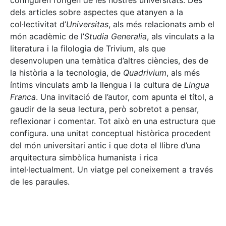
configuren l’origen de les nostres universitats. Des
dels articles sobre aspectes que atanyen a la
col·lectivitat d’
Universitas
, als més relacionats amb el
món acadèmic de l’
Studia Generalia
, als vinculats a la
literatura i la filologia de Trivium, als que
desenvolupen una temàtica d’altres ciències, des de
la història a la tecnologia, de
Quadrivium
, als més
íntims vinculats amb la llengua i la cultura de
Lingua
Franca
. Una invitació de l’autor, com apunta el títol, a
gaudir de la seua lectura, però sobretot a pensar,
reflexionar i comentar. Tot això en una estructura que
configura. una unitat conceptual històrica procedent
del món universitari antic i que dota el llibre d’una
arquitectura simbòlica humanista i rica
intel·lectualment. Un viatge pel coneixement a través
de les paraules.