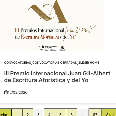
,
,
CONVOCATORIAS
CONVOCATORIAS CERRADAS
SLIDER HOME
III Premio Internacional Juan Gil-Albert
de Escritura Aforística y del Yo
12/02/2026
erior
1
2
3
4
5
6
…
87
Sigui