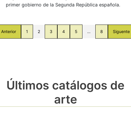
primer gobierno de la Segunda República española.
Anterior
1
2
3
4
5
…
8
Siguente
Últimos catálogos de
arte