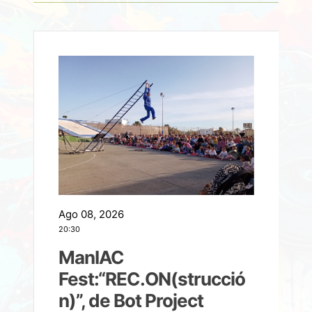
Ago 08, 2026
A
20:30
2
ManIAC
M
a
Fest:“REC.ON(strucció
l
n)”, de Bot Project