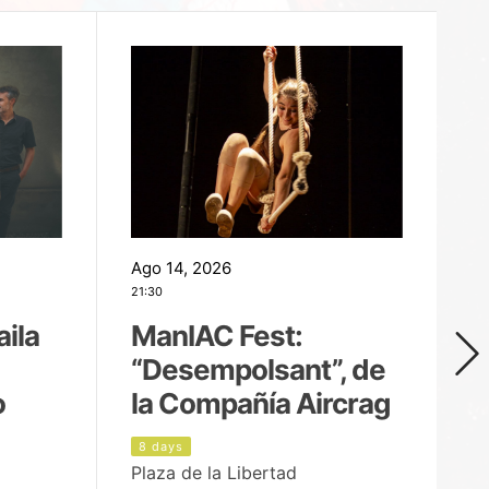
Ago 14, 2026
Ag
21:30
21
aila
ManIAC Fest:
M
“Desempolsant”, de
“
o
la Compañía Aircrag
D
8 days
9
Plaza de la Libertad
pa