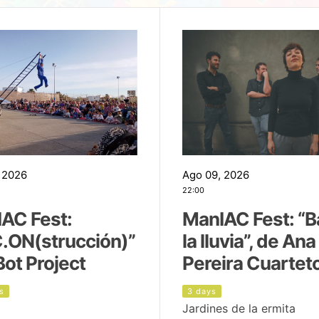
 2026
Ago 09, 2026
22:00
AC Fest:
ManIAC Fest: “B
.ON(strucción)”
la lluvia”, de Ana
Bot Project
Pereira Cuartet
s
3 days
Jardines de la ermita