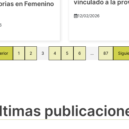
vinculado a la pro
orias en Femenino
12/02/2026
6
erior
1
2
3
4
5
6
…
87
Sigui
ltimas publicacion