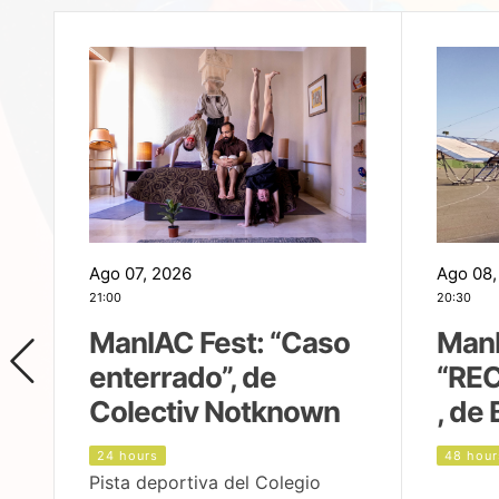
Ago 07, 2026
Ago 08,
21:00
20:30
ManIAC Fest: “Caso
ManI
enterrado”, de
“REC
Colectiv Notknown
, de 
24 hours
48 hour
Pista deportiva del Colegio