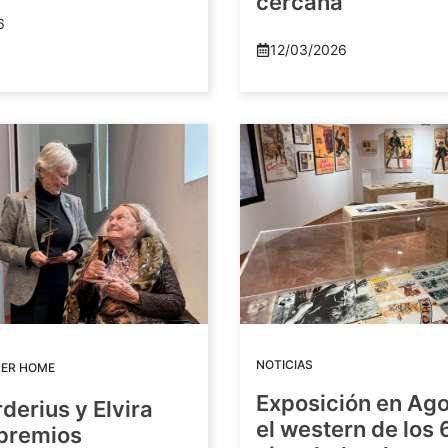
cercana
6
12/03/2026
NOTICIAS
DER HOME
Exposición en Ago
rderius y Elvira
el western de los 
 premios