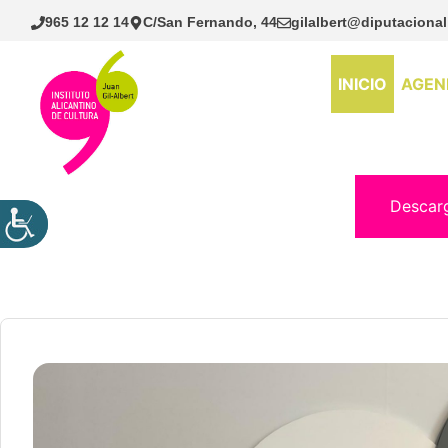
Saltar
965 12 12 14
C/San Fernando, 44
gilalbert@diputacional
al
contenido
INICIO
AGEN
Descar