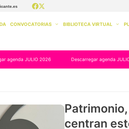
icante.es
DA
CONVOCATORIAS
BIBLIOTECA VIRTUAL
P
gar agenda JULIO 2026
Descarregar agenda JULI
Patrimonio, 
centran est