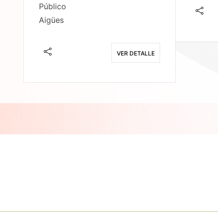
Público
Aigües
E
VER DETALLE