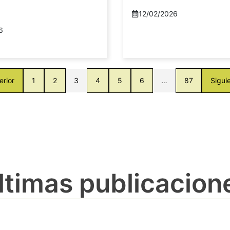
12/02/2026
6
erior
1
2
3
4
5
6
…
87
Sigui
ltimas publicacion