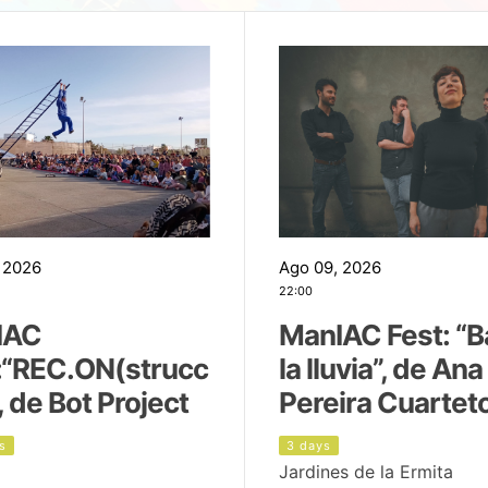
 2026
Ago 09, 2026
22:00
IAC
ManIAC Fest: “B
:“REC.ON(strucc
la lluvia”, de Ana
, de Bot Project
Pereira Cuartet
s
3 days
Jardines de la Ermita