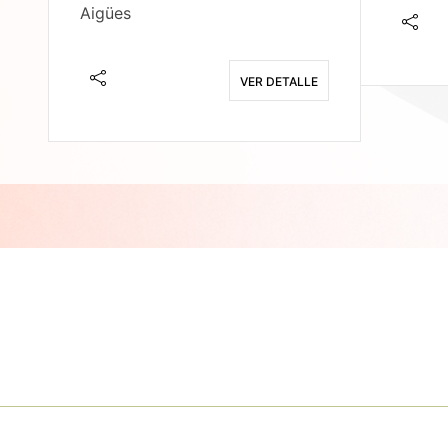
Aigües
E
VER DETALLE