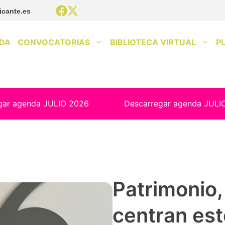
icante.es
DA
CONVOCATORIAS
BIBLIOTECA VIRTUAL
P
gar agenda JULIO 2026
Descarregar agenda JULI
Patrimonio, 
centran est