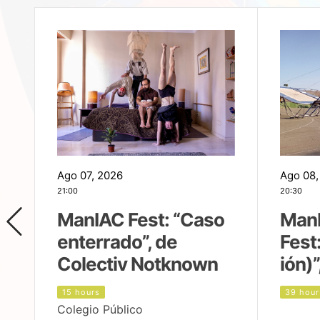
Ago 07, 2026
Ago 08,
21:00
20:30
ManIAC Fest: “Caso
Man
enterrado”, de
Fest
Colectiv Notknown
ión)”
15 hours
39 hour
Colegio Público