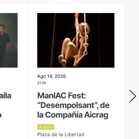
Ago 14, 2026
Ag
21:30
21
aila
ManIAC Fest:
M
“Desempolsant”, de
“
o
la Compañía Aicrag
D
8 days
9
Plaza de la Libertad
Pa