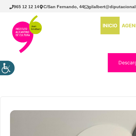
Saltar
965 12 12 14
C/San Fernando, 44
gilalbert@diputacional
al
contenido
INICIO
AGEN
Descar