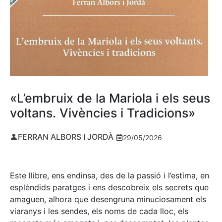
«L’embruix de la Mariola i els seus
voltans. Vivències i Tradicions»
FERRAN ALBORS I JORDÀ
29/05/2026
Este llibre, ens endinsa, des de la passió i l’estima, en
esplèndids paratges i ens descobreix els secrets que
amaguen, alhora que desengruna minuciosament els
viaranys i les sendes, els noms de cada lloc, els