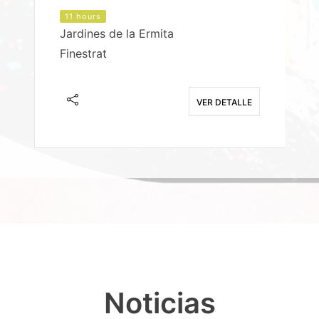
11 hours
Jardines de la Ermita
P
Finestrat
S
E
VER DETALLE
Noticias