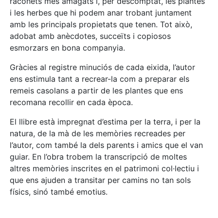
raconets més amagats i, per descomptat, les plantes
i les herbes que hi podem anar trobant juntament
amb les principals propietats que tenen. Tot això,
adobat amb anècdotes, succeïts i copiosos
esmorzars en bona companyia.
Gràcies al registre minuciós de cada eixida, l’autor
ens estimula tant a recrear-la com a preparar els
remeis casolans a partir de les plantes que ens
recomana recollir en cada època.
El llibre està impregnat d’estima per la terra, i per la
natura, de la mà de les memòries recreades per
l’autor, com també la dels parents i amics que el van
guiar. En l’obra trobem la transcripció de moltes
altres memòries inscrites en el patrimoni col·lectiu i
que ens ajuden a transitar per camins no tan sols
físics, sinó també emotius.