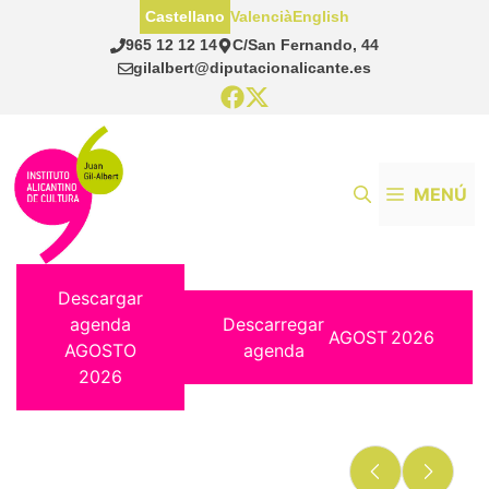
Saltar
Castellano
Valencià
English
al
965 12 12 14
C/San Fernando, 44
contenido
gilalbert@diputacionalicante.es
MENÚ
Descargar
agenda
Descarregar
AGOST
2026
AGOSTO
agenda
2026