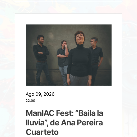
Ago 09, 2026
A
22:00
21
ManIAC Fest: “Baila la
a
lluvia”, de Ana Pereira
Cuarteto