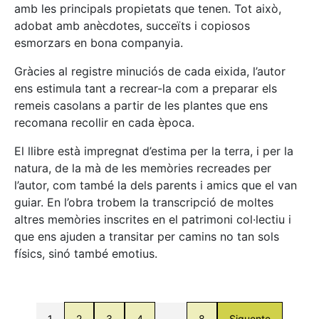
amb les principals propietats que tenen. Tot això,
adobat amb anècdotes, succeïts i copiosos
esmorzars en bona companyia.
Gràcies al registre minuciós de cada eixida, l’autor
ens estimula tant a recrear-la com a preparar els
remeis casolans a partir de les plantes que ens
recomana recollir en cada època.
El llibre està impregnat d’estima per la terra, i per la
natura, de la mà de les memòries recreades per
l’autor, com també la dels parents i amics que el van
guiar. En l’obra trobem la transcripció de moltes
altres memòries inscrites en el patrimoni col·lectiu i
que ens ajuden a transitar per camins no tan sols
físics, sinó també emotius.
1
2
3
4
…
8
Siguente