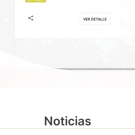
J
F
VER DETALLE
E
Noticias