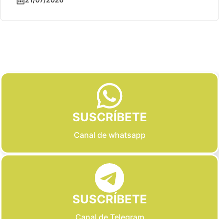
Slide 2 of 6
SUSCRÍBETE
Canal de whatsapp
SUSCRÍBETE
Canal de Telegram