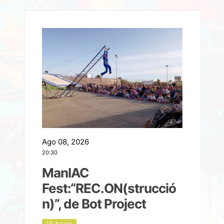
Ago 08, 2026
A
20:30
2
ManIAC
M
a
Fest:“REC.ON(strucció
l
n)”, de Bot Project
20 hours