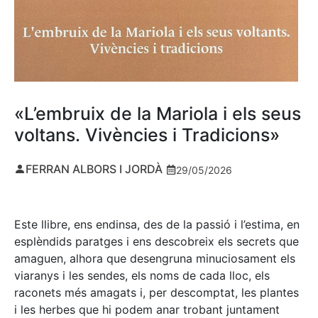
«L’embruix de la Mariola i els seus
voltans. Vivències i Tradicions»
FERRAN ALBORS I JORDÀ
29/05/2026
Este llibre, ens endinsa, des de la passió i l’estima, en
esplèndids paratges i ens descobreix els secrets que
amaguen, alhora que desengruna minuciosament els
viaranys i les sendes, els noms de cada lloc, els
raconets més amagats i, per descomptat, les plantes
i les herbes que hi podem anar trobant juntament