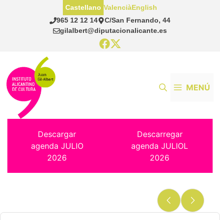
Saltar
Castellano
Valencià
English
al
965 12 12 14
C/San Fernando, 44
contenido
gilalbert@diputacionalicante.es
MENÚ
Descargar
Descarregar
agenda JULIO
agenda JULIOL
2026
2026