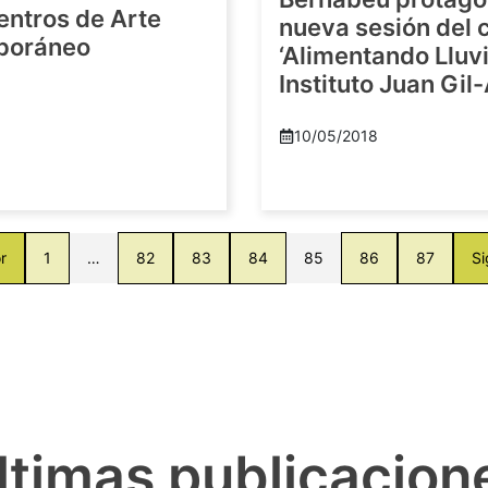
entros de Arte
nueva sesión del c
poráneo
‘Alimentando Lluvi
Instituto Juan Gil
8
10/05/2018
r
1
…
82
83
84
85
86
87
Si
ltimas publicacion