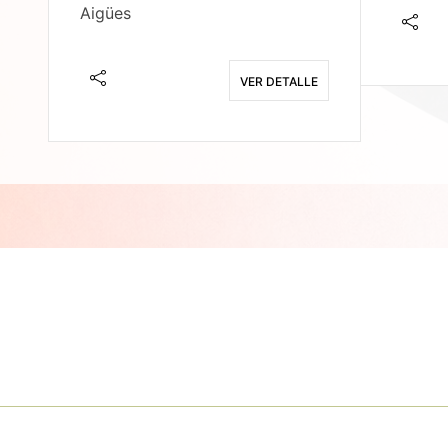
Aigües
E
VER DETALLE