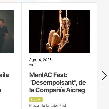
Ago 14, 2026
Ag
21:30
21
aila
ManIAC Fest:
M
“Desempolsant”, de
“
o
la Compañía Aicrag
D
8 days
9
Plaza de la Libertad
Pa