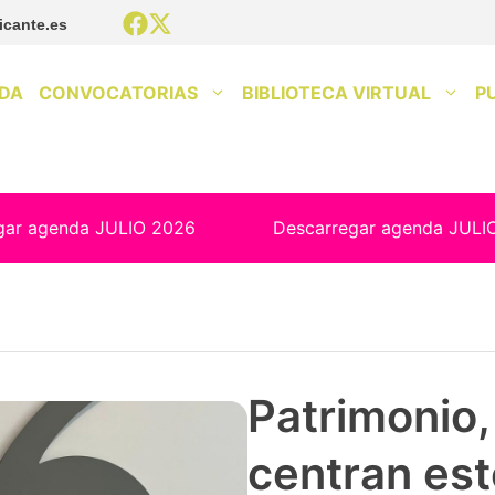
icante.es
DA
CONVOCATORIAS
BIBLIOTECA VIRTUAL
P
gar agenda JULIO 2026
Descarregar agenda JULI
Patrimonio, 
centran est