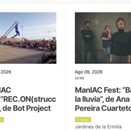
 2026
Ago 09, 2026
22:00
IAC
ManIAC Fest: “B
:“REC.ON(strucc
la lluvia”, de Ana
, de Bot Project
Pereira Cuartet
s
3 days
Jardines de la Ermita