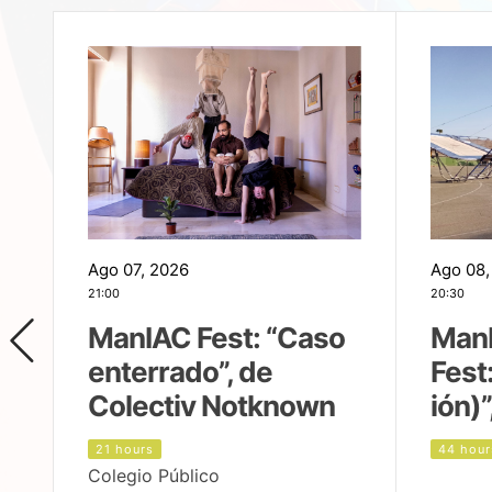
Ago 07, 2026
Ago 08,
21:00
20:30
ManIAC Fest: “Caso
Man
enterrado”, de
Fest
Colectiv Notknown
ión)”
21 hours
44 hour
Colegio Público