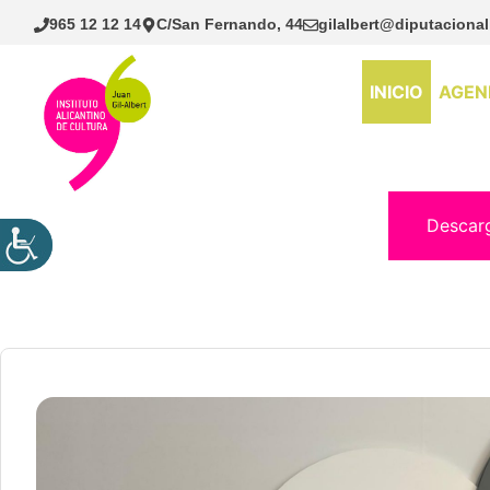
Saltar
965 12 12 14
C/San Fernando, 44
gilalbert@diputacional
al
contenido
INICIO
AGEN
Descar