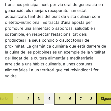
transmès principalment per via oral de generació en
generació, els menjars recuperats han estat
actualitzats tant des del punt de vista culinari com
dietètic-nutricional. Es tracta d’una aposta per
promoure una alimentació saborosa, saludable i
sostenible, en respectar l’estacionalitat dels
productes i la seua condició d’autòctons i de
proximitat. La gramàtica culinària que està darrere de
la cuina de les polopines és un exemple de la vitalitat
del llegat de la cultura alimentària mediterrània
arrelada a uns hàbits culinaris, a unes costums
alimentàries i a un territori que cal reivindicar i fer
valdre.
terior
1
2
3
4
5
6
7
8
Sigue