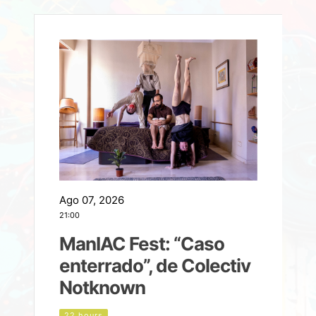
Ago 07, 2026
A
21:00
2
ManIAC Fest: “Caso
a
enterrado”, de Colectiv
Notknown
d
22 hours