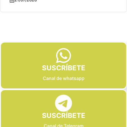
Slide 2 of 6
SUSCRÍBETE
Canal de whatsapp
SUSCRÍBETE
Canal de Telegram