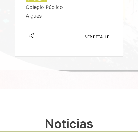
Colegio Público
Aigües
E
VER DETALLE
Noticias