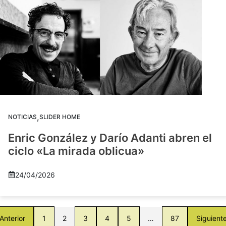
,
NOTICIAS
SLIDER HOME
Enric González y Darío Adanti abren el
ciclo «La mirada oblicua»
24/04/2026
Anterior
1
2
3
4
5
…
87
Siguient