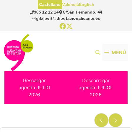
Saltar
Castellano
Valencià
English
al
965 12 12 14
C/San Fernando, 44
contenido
gilalbert@diputacionalicante.es
MENÚ
Descargar
Descarregar
agenda JULIO
agenda JULIOL
2026
2026