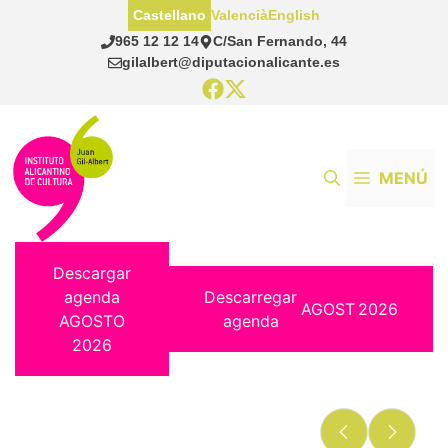
Saltar
Castellano
Valencià
English
al
965 12 12 14
C/San Fernando, 44
contenido
gilalbert@diputacionalicante.es
MENÚ
Descargar
agenda
Descarregar
AGOST
2026
AGOSTO
agenda
2026