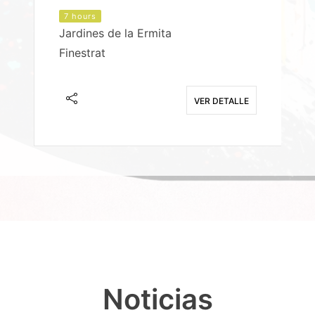
7 hours
Jardines de la Ermita
P
Finestrat
S
E
VER DETALLE
Noticias