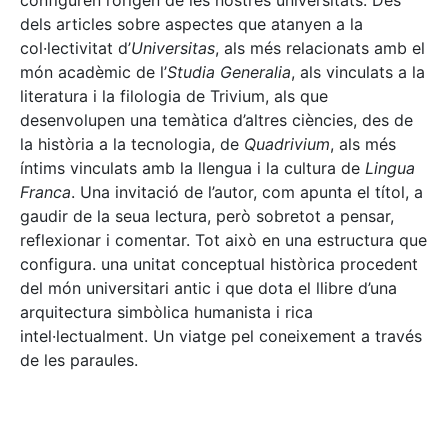
configuren l’origen de les nostres universitats. Des
dels articles sobre aspectes que atanyen a la
col·lectivitat d’
Universitas
, als més relacionats amb el
món acadèmic de l’
Studia Generalia
, als vinculats a la
literatura i la filologia de Trivium, als que
desenvolupen una temàtica d’altres ciències, des de
la història a la tecnologia, de
Quadrivium
, als més
íntims vinculats amb la llengua i la cultura de
Lingua
Franca
. Una invitació de l’autor, com apunta el títol, a
gaudir de la seua lectura, però sobretot a pensar,
reflexionar i comentar. Tot això en una estructura que
configura. una unitat conceptual històrica procedent
del món universitari antic i que dota el llibre d’una
arquitectura simbòlica humanista i rica
intel·lectualment. Un viatge pel coneixement a través
de les paraules.