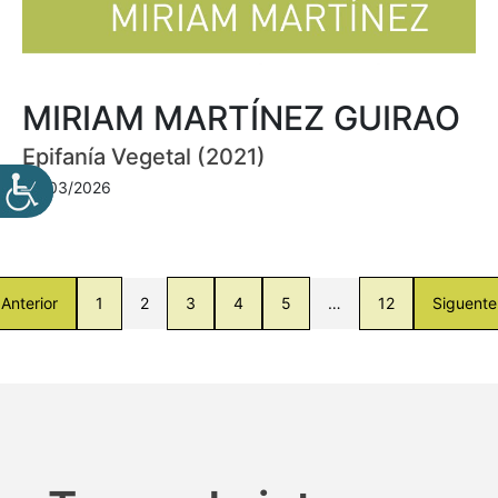
MIRIAM MARTÍNEZ GUIRAO
Epifanía Vegetal (2021)
30/03/2026
Anterior
1
2
3
4
5
…
12
Siguente