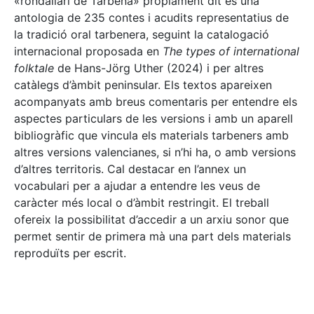
«rondallari de Tàrbena» pròpiament dit és una
antologia de 235 contes i acudits representatius de
la tradició oral tarbenera, seguint la catalogació
internacional proposada en
The types of international
folktale
de Hans-Jörg Uther (2024) i per altres
catàlegs d’àmbit peninsular. Els textos apareixen
acompanyats amb breus comentaris per entendre els
aspectes particulars de les versions i amb un aparell
bibliogràfic que vincula els materials tarbeners amb
altres versions valencianes, si n’hi ha, o amb versions
d’altres territoris. Cal destacar en l’annex un
vocabulari per a ajudar a entendre les veus de
caràcter més local o d’àmbit restringit. El treball
ofereix la possibilitat d’accedir a un arxiu sonor que
permet sentir de primera mà una part dels materials
reproduïts per escrit.