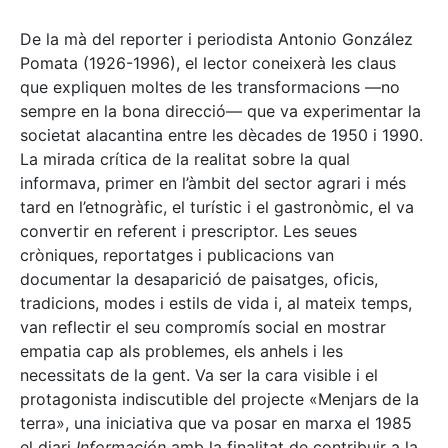
De la mà del reporter i periodista Antonio González
Pomata (1926-1996), el lector coneixerà les claus
que expliquen moltes de les transformacions —no
sempre en la bona direcció— que va experimentar la
societat alacantina entre les dècades de 1950 i 1990.
La mirada crítica de la realitat sobre la qual
informava, primer en l’àmbit del sector agrari i més
tard en l’etnogràfic, el turístic i el gastronòmic, el va
convertir en referent i prescriptor. Les seues
cròniques, reportatges i publicacions van
documentar la desaparició de paisatges, oficis,
tradicions, modes i estils de vida i, al mateix temps,
van reflectir el seu compromís social en mostrar
empatia cap als problemes, els anhels i les
necessitats de la gent. Va ser la cara visible i el
protagonista indiscutible del projecte «Menjars de la
terra», una iniciativa que va posar en marxa el 1985
el diari
Información
amb la finalitat de contribuir a la