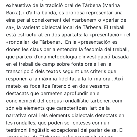
exhaustiva de la tradició oral de Tàrbena (Marina
Baixa), i d’altra banda, es proposa representar una
eina per al coneixement del «tarbener» o «parlar de
sa», la varietat dialectal local de Tàrbena. El treball
està estructurat en dos apartats: la «presentació» i el
«rondallari de Tàrbena». En la «presentació» es
donen les claus per a entendre la fesomia del treball,
que parteix d’una metodologia d’investigació basada
en el treball de camp sobre fonts orals i en la
transcripció dels textos seguint uns criteris que
responen a la màxima fidelitat a la forma oral. Així
mateix es focalitza l’atenció en dos vessants
destacats que permeten aprofundir en el
coneixement del corpus rondallístic tarbener, com
són els elements que caracteritzen l’art de la
narrativa oral i els elements dialectals detectats en
les rondalles, que poden ser enteses com un
testimoni lingüístic excepcional del parlar de sa. El