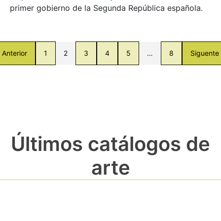
primer gobierno de la Segunda República española.
Anterior
1
2
3
4
5
…
8
Siguente
Últimos catálogos de
arte