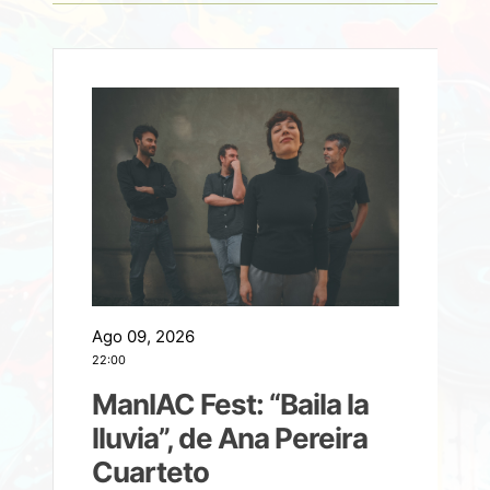
Ago 09, 2026
A
22:00
21
ManIAC Fest: “Baila la
a
lluvia”, de Ana Pereira
Cuarteto