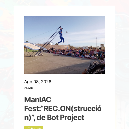
Ago 08, 2026
A
20:30
2
ManIAC
M
a
Fest:“REC.ON(strucció
l
n)”, de Bot Project
17 hours