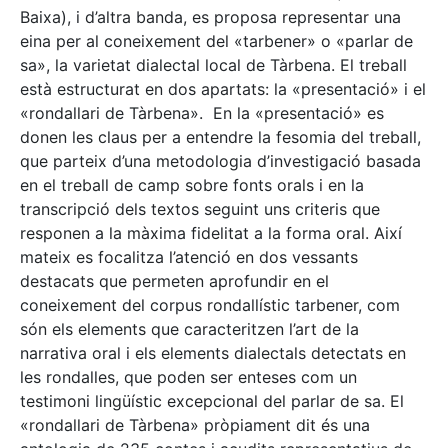
Baixa), i d’altra banda, es proposa representar una
eina per al coneixement del «tarbener» o «parlar de
sa», la varietat dialectal local de Tàrbena. El treball
està estructurat en dos apartats: la «presentació» i el
«rondallari de Tàrbena». En la «presentació» es
donen les claus per a entendre la fesomia del treball,
que parteix d’una metodologia d’investigació basada
en el treball de camp sobre fonts orals i en la
transcripció dels textos seguint uns criteris que
responen a la màxima fidelitat a la forma oral. Així
mateix es focalitza l’atenció en dos vessants
destacats que permeten aprofundir en el
coneixement del corpus rondallístic tarbener, com
són els elements que caracteritzen l’art de la
narrativa oral i els elements dialectals detectats en
les rondalles, que poden ser enteses com un
testimoni lingüístic excepcional del parlar de sa. El
«rondallari de Tàrbena» pròpiament dit és una