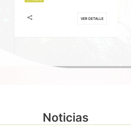
J
F
VER DETALLE
E
Noticias