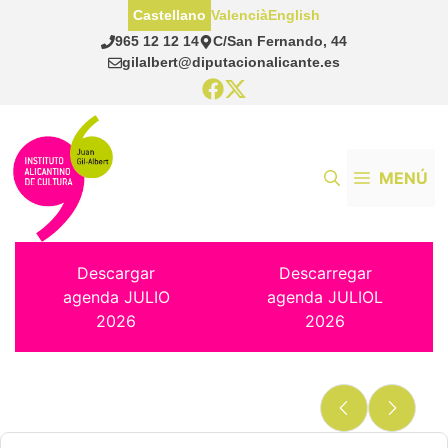
Saltar
Castellano
Valencià
English
al
965 12 12 14
C/San Fernando, 44
contenido
gilalbert@diputacionalicante.es
MENÚ
Descargar
Descarregar
agenda JULIO
agenda JULIOL
2026
2026