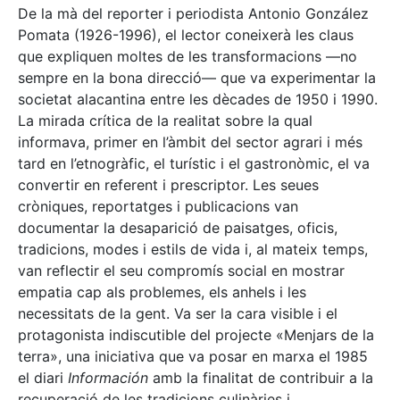
De la mà del reporter i periodista Antonio González
Pomata (1926-1996), el lector coneixerà les claus
que expliquen moltes de les transformacions —no
sempre en la bona direcció— que va experimentar la
societat alacantina entre les dècades de 1950 i 1990.
La mirada crítica de la realitat sobre la qual
informava, primer en l’àmbit del sector agrari i més
tard en l’etnogràfic, el turístic i el gastronòmic, el va
convertir en referent i prescriptor. Les seues
cròniques, reportatges i publicacions van
documentar la desaparició de paisatges, oficis,
tradicions, modes i estils de vida i, al mateix temps,
van reflectir el seu compromís social en mostrar
empatia cap als problemes, els anhels i les
necessitats de la gent. Va ser la cara visible i el
protagonista indiscutible del projecte «Menjars de la
terra», una iniciativa que va posar en marxa el 1985
el diari
Información
amb la finalitat de contribuir a la
recuperació de les tradicions culinàries i