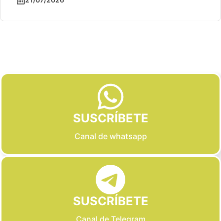
Slide 2 of 6
SUSCRÍBETE
Canal de whatsapp
SUSCRÍBETE
Canal de Telegram