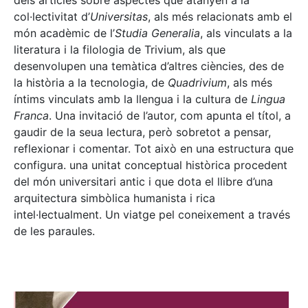
dels articles sobre aspectes que atanyen a la
col·lectivitat d’
Universitas
, als més relacionats amb el
món acadèmic de l’
Studia Generalia
, als vinculats a la
literatura i la filologia de Trivium, als que
desenvolupen una temàtica d’altres ciències, des de
la història a la tecnologia, de
Quadrivium
, als més
íntims vinculats amb la llengua i la cultura de
Lingua
Franca
. Una invitació de l’autor, com apunta el títol, a
gaudir de la seua lectura, però sobretot a pensar,
reflexionar i comentar. Tot això en una estructura que
configura. una unitat conceptual històrica procedent
del món universitari antic i que dota el llibre d’una
arquitectura simbòlica humanista i rica
intel·lectualment. Un viatge pel coneixement a través
de les paraules.