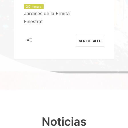
20 hours
Jardines de la Ermita
P
Finestrat
S
E
VER DETALLE
Noticias