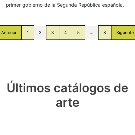
primer gobierno de la Segunda República española.
Anterior
1
2
3
4
5
…
8
Siguente
Últimos catálogos de
arte