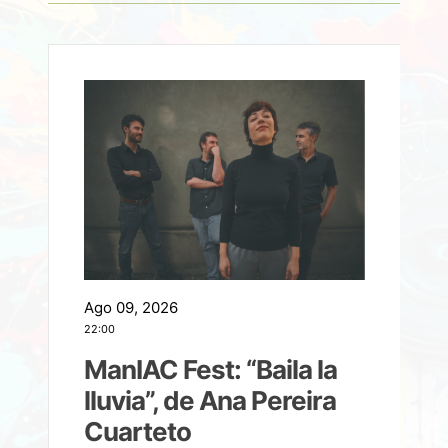
Ago 09, 2026
A
22:00
21
ManIAC Fest: “Baila la
a
lluvia”, de Ana Pereira
Cuarteto