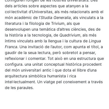
configuren l’origen de les nostres universitats. Des
dels articles sobre aspectes que atanyen a la
col·lectivitat d’
Universitas
, als més relacionats amb el
món acadèmic de l’
Studia Generalia
, als vinculats a la
literatura i la filologia de Trivium, als que
desenvolupen una temàtica d’altres ciències, des de
la història a la tecnologia, de
Quadrivium
, als més
íntims vinculats amb la llengua i la cultura de
Lingua
Franca
. Una invitació de l’autor, com apunta el títol, a
gaudir de la seua lectura, però sobretot a pensar,
reflexionar i comentar. Tot això en una estructura que
configura. una unitat conceptual històrica procedent
del món universitari antic i que dota el llibre d’una
arquitectura simbòlica humanista i rica
intel·lectualment. Un viatge pel coneixement a través
de les paraules.