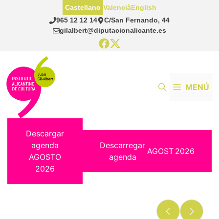
Saltar
Castellano
Valencià
English
al
965 12 12 14
C/San Fernando, 44
contenido
gilalbert@diputacionalicante.es
MENÚ
Descargar
agenda
Descarregar
AGOST
2026
AGOSTO
agenda
2026