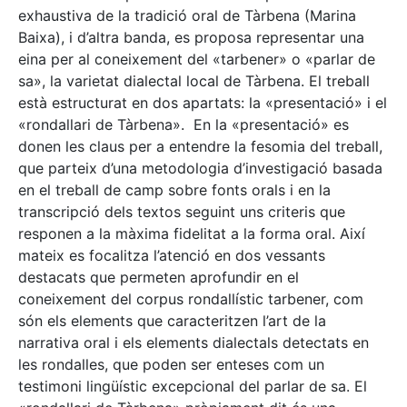
exhaustiva de la tradició oral de Tàrbena (Marina
Baixa), i d’altra banda, es proposa representar una
eina per al coneixement del «tarbener» o «parlar de
sa», la varietat dialectal local de Tàrbena. El treball
està estructurat en dos apartats: la «presentació» i el
«rondallari de Tàrbena». En la «presentació» es
donen les claus per a entendre la fesomia del treball,
que parteix d’una metodologia d’investigació basada
en el treball de camp sobre fonts orals i en la
transcripció dels textos seguint uns criteris que
responen a la màxima fidelitat a la forma oral. Així
mateix es focalitza l’atenció en dos vessants
destacats que permeten aprofundir en el
coneixement del corpus rondallístic tarbener, com
són els elements que caracteritzen l’art de la
narrativa oral i els elements dialectals detectats en
les rondalles, que poden ser enteses com un
testimoni lingüístic excepcional del parlar de sa. El