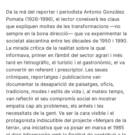
De la mà del reporter i periodista Antonio González
Pomata (1926-1996), el lector coneixerà les claus
que expliquen moltes de les transformacions —no
sempre en la bona direcció— que va experimentar la
societat alacantina entre les dècades de 1950 i 1990.
La mirada crítica de la realitat sobre la qual
informava, primer en l’àmbit del sector agrari i més
tard en l’etnogràfic, el turístic i el gastronòmic, el va
convertir en referent i prescriptor. Les seues
cròniques, reportatges i publicacions van
documentar la desaparició de paisatges, oficis,
tradicions, modes i estils de vida i, al mateix temps,
van reflectir el seu compromís social en mostrar
empatia cap als problemes, els anhels i les
necessitats de la gent. Va ser la cara visible i el
protagonista indiscutible del projecte «Menjars de la
terra», una iniciativa que va posar en marxa el 1985
el diari
Información
amb la finalitat de contribuir a la