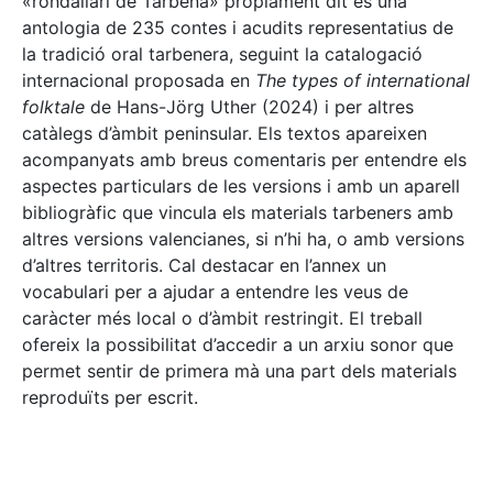
«rondallari de Tàrbena» pròpiament dit és una
antologia de 235 contes i acudits representatius de
la tradició oral tarbenera, seguint la catalogació
internacional proposada en
The types of international
folktale
de Hans-Jörg Uther (2024) i per altres
catàlegs d’àmbit peninsular. Els textos apareixen
acompanyats amb breus comentaris per entendre els
aspectes particulars de les versions i amb un aparell
bibliogràfic que vincula els materials tarbeners amb
altres versions valencianes, si n’hi ha, o amb versions
d’altres territoris. Cal destacar en l’annex un
vocabulari per a ajudar a entendre les veus de
caràcter més local o d’àmbit restringit. El treball
ofereix la possibilitat d’accedir a un arxiu sonor que
permet sentir de primera mà una part dels materials
reproduïts per escrit.