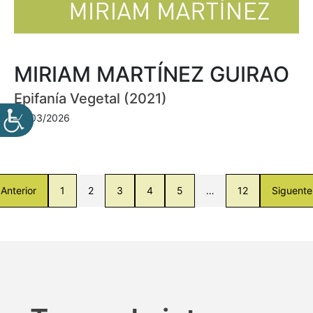
MIRIAM MARTÍNEZ GUIRAO
Epifanía Vegetal (2021)
30/03/2026
Anterior
1
2
3
4
5
…
12
Siguente