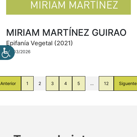
MIRIAM MARTÍNEZ GUIRAO
Epifanía Vegetal (2021)
30/03/2026
Anterior
1
2
3
4
5
…
12
Siguente