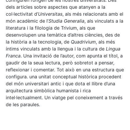
configuren l’origen de les nostres universitats. Des
dels articles sobre aspectes que atanyen a la
col·lectivitat d’
Universitas
, als més relacionats amb el
món acadèmic de l’
Studia Generalia
, als vinculats a la
literatura i la filologia de Trivium, als que
desenvolupen una temàtica d’altres ciències, des de
la història a la tecnologia, de
Quadrivium
, als més
íntims vinculats amb la llengua i la cultura de
Lingua
Franca
. Una invitació de l’autor, com apunta el títol, a
gaudir de la seua lectura, però sobretot a pensar,
reflexionar i comentar. Tot això en una estructura que
configura. una unitat conceptual històrica procedent
del món universitari antic i que dota el llibre d’una
arquitectura simbòlica humanista i rica
intel·lectualment. Un viatge pel coneixement a través
de les paraules.