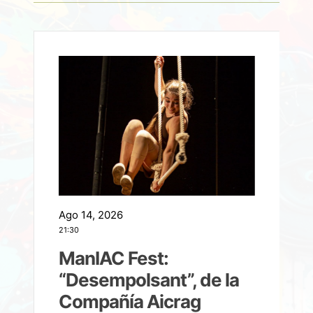
Ago 14, 2026
A
21:30
21
ManIAC Fest:
a
“Desempolsant”, de la
Compañía Aicrag