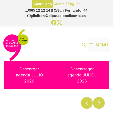
Saltar
Castellano
Valencià
English
al
965 12 12 14
C/San Fernando, 44
contenido
gilalbert@diputacionalicante.es
MENÚ
Descargar
Descarregar
agenda JULIO
agenda JULIOL
2026
2026