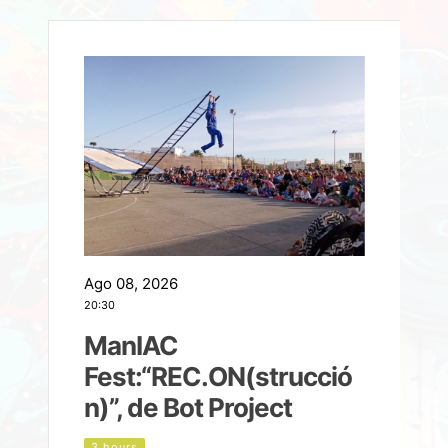
Ago 08, 2026
A
20:30
2
ManIAC
M
a
Fest:“REC.ON(strucció
l
n)”, de Bot Project
3 hours