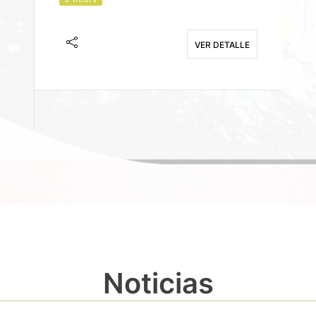
J
F
VER DETALLE
E
Noticias