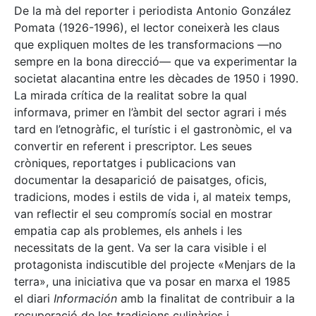
De la mà del reporter i periodista Antonio González
Pomata (1926-1996), el lector coneixerà les claus
que expliquen moltes de les transformacions —no
sempre en la bona direcció— que va experimentar la
societat alacantina entre les dècades de 1950 i 1990.
La mirada crítica de la realitat sobre la qual
informava, primer en l’àmbit del sector agrari i més
tard en l’etnogràfic, el turístic i el gastronòmic, el va
convertir en referent i prescriptor. Les seues
cròniques, reportatges i publicacions van
documentar la desaparició de paisatges, oficis,
tradicions, modes i estils de vida i, al mateix temps,
van reflectir el seu compromís social en mostrar
empatia cap als problemes, els anhels i les
necessitats de la gent. Va ser la cara visible i el
protagonista indiscutible del projecte «Menjars de la
terra», una iniciativa que va posar en marxa el 1985
el diari
Información
amb la finalitat de contribuir a la
recuperació de les tradicions culinàries i