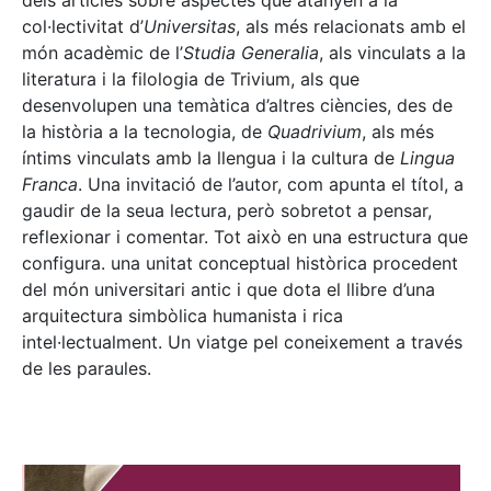
dels articles sobre aspectes que atanyen a la
col·lectivitat d’
Universitas
, als més relacionats amb el
món acadèmic de l’
Studia Generalia
, als vinculats a la
literatura i la filologia de Trivium, als que
desenvolupen una temàtica d’altres ciències, des de
la història a la tecnologia, de
Quadrivium
, als més
íntims vinculats amb la llengua i la cultura de
Lingua
Franca
. Una invitació de l’autor, com apunta el títol, a
gaudir de la seua lectura, però sobretot a pensar,
reflexionar i comentar. Tot això en una estructura que
configura. una unitat conceptual històrica procedent
del món universitari antic i que dota el llibre d’una
arquitectura simbòlica humanista i rica
intel·lectualment. Un viatge pel coneixement a través
de les paraules.