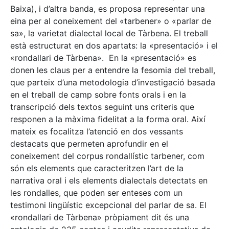
Baixa), i d’altra banda, es proposa representar una
eina per al coneixement del «tarbener» o «parlar de
sa», la varietat dialectal local de Tàrbena. El treball
està estructurat en dos apartats: la «presentació» i el
«rondallari de Tàrbena». En la «presentació» es
donen les claus per a entendre la fesomia del treball,
que parteix d’una metodologia d’investigació basada
en el treball de camp sobre fonts orals i en la
transcripció dels textos seguint uns criteris que
responen a la màxima fidelitat a la forma oral. Així
mateix es focalitza l’atenció en dos vessants
destacats que permeten aprofundir en el
coneixement del corpus rondallístic tarbener, com
són els elements que caracteritzen l’art de la
narrativa oral i els elements dialectals detectats en
les rondalles, que poden ser enteses com un
testimoni lingüístic excepcional del parlar de sa. El
«rondallari de Tàrbena» pròpiament dit és una