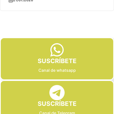
Slide 2 of 6
SUSCRÍBETE
Canal de whatsapp
SUSCRÍBETE
Canal de Telegram