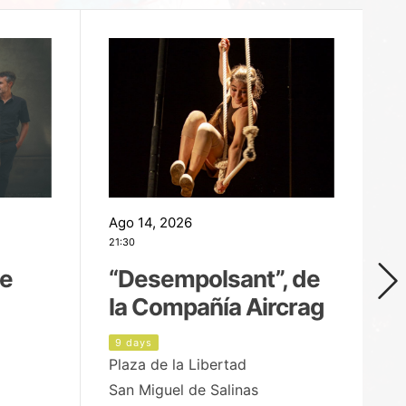
Ago 14, 2026
Ag
21:30
21
de
“Desempolsant”, de
“
la Compañía Aircrag
D
9 days
1
Plaza de la Libertad
pa
San Miguel de Salinas
X