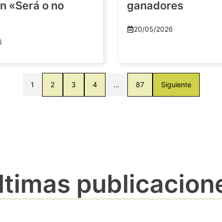
n «Será o no
ganadores
20/05/2026
6
1
2
3
4
…
87
Siguiente
ltimas publicacion