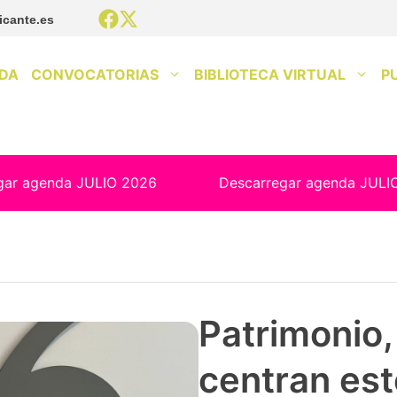
icante.es
DA
CONVOCATORIAS
BIBLIOTECA VIRTUAL
P
gar agenda JULIO 2026
Descarregar agenda JULI
Patrimonio, 
centran est