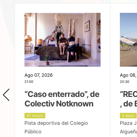
Ago 07, 2026
Ago 08,
21:00
20:30
,
“Caso enterrado”, de
“REC
Colectiv Notknown
, de 
37 hours
3 days
Pista deportiva del Colegio
Plaza J
Público
Algueñ