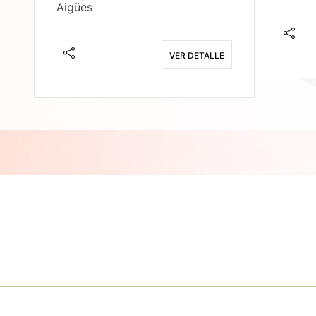
Aigües
E
VER DETALLE