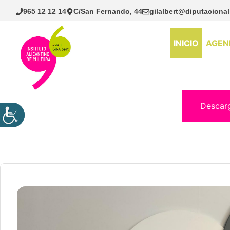
Saltar
965 12 12 14
C/San Fernando, 44
gilalbert@diputacional
al
contenido
INICIO
AGEN
Descar