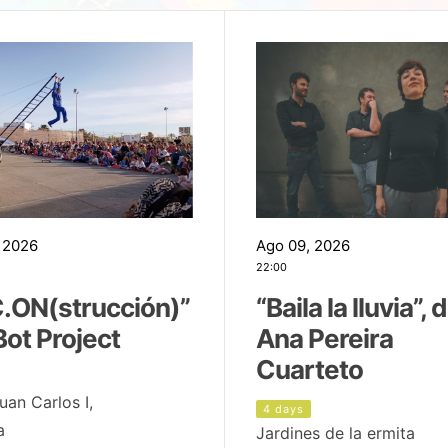
 2026
Ago 09, 2026
22:00
.ON(strucción)”
“Baila la lluvia”, 
Bot Project
Ana Pereira
Cuarteto
uan Carlos I,
4 days
a
Jardines de la ermita