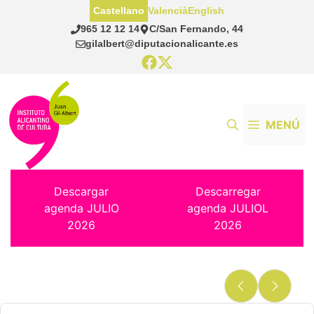
Saltar
Castellano
Valencià
English
al
965 12 12 14
C/San Fernando, 44
contenido
gilalbert@diputacionalicante.es
MENÚ
Descargar
Descarregar
agenda JULIO
agenda JULIOL
2026
2026