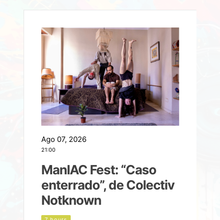
Ago 07, 2026
A
21:00
2
ManIAC Fest: “Caso
a
enterrado”, de Colectiv
Notknown
n
7 hours