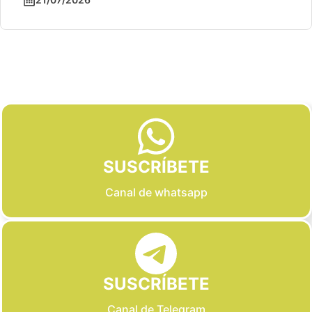
Slide 2 of 6
SUSCRÍBETE
Canal de whatsapp
SUSCRÍBETE
Canal de Telegram