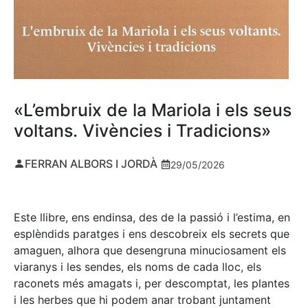
«L’embruix de la Mariola i els seus
voltans. Vivències i Tradicions»
FERRAN ALBORS I JORDÀ
29/05/2026
Este llibre, ens endinsa, des de la passió i l’estima, en
esplèndids paratges i ens descobreix els secrets que
amaguen, alhora que desengruna minuciosament els
viaranys i les sendes, els noms de cada lloc, els
raconets més amagats i, per descomptat, les plantes
i les herbes que hi podem anar trobant juntament