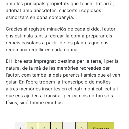
amb les principals propietats que tenen. Tot això,
adobat amb anècdotes, succeïts i copiosos
esmorzars en bona companyia.
Gràcies al registre minuciós de cada eixida, l’autor
ens estimula tant a recrear-la com a preparar els
remeis casolans a partir de les plantes que ens
recomana recollir en cada època.
El llibre està impregnat d’estima per la terra, i per la
natura, de la mà de les memòries recreades per
l’autor, com també la dels parents i amics que el van
guiar. En l’obra trobem la transcripció de moltes
altres memòries inscrites en el patrimoni col·lectiu i
que ens ajuden a transitar per camins no tan sols
físics, sinó també emotius.
1
2
3
4
…
8
Siguente