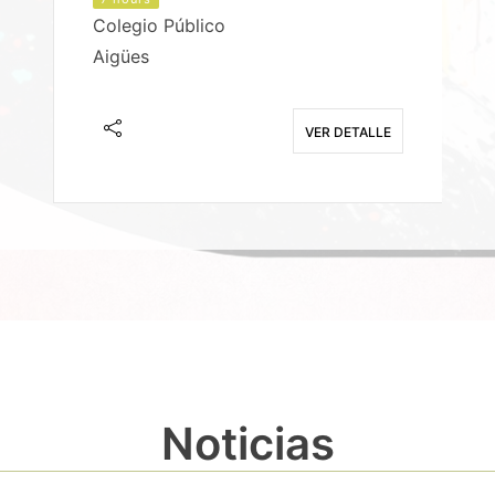
Colegio Público
Aigües
E
VER DETALLE
Noticias