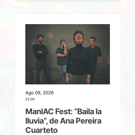
Ago 09, 2026
A
22:00
21
ManIAC Fest: “Baila la
a
lluvia”, de Ana Pereira
Cuarteto