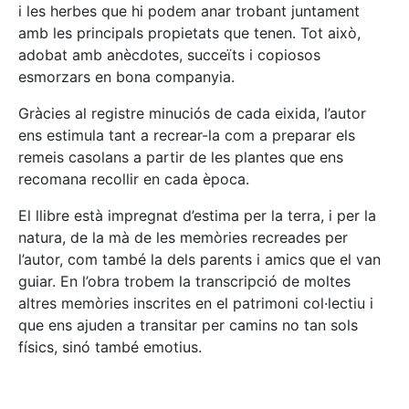
i les herbes que hi podem anar trobant juntament
amb les principals propietats que tenen. Tot això,
adobat amb anècdotes, succeïts i copiosos
esmorzars en bona companyia.
Gràcies al registre minuciós de cada eixida, l’autor
ens estimula tant a recrear-la com a preparar els
remeis casolans a partir de les plantes que ens
recomana recollir en cada època.
El llibre està impregnat d’estima per la terra, i per la
natura, de la mà de les memòries recreades per
l’autor, com també la dels parents i amics que el van
guiar. En l’obra trobem la transcripció de moltes
altres memòries inscrites en el patrimoni col·lectiu i
que ens ajuden a transitar per camins no tan sols
físics, sinó també emotius.