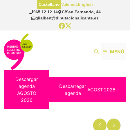
Saltar
Castellano
Valencià
English
al
965 12 12 14
C/San Fernando, 44
contenido
gilalbert@diputacionalicante.es
MENÚ
Descargar
agenda
Descarregar
AGOST
2026
AGOSTO
agenda
2026