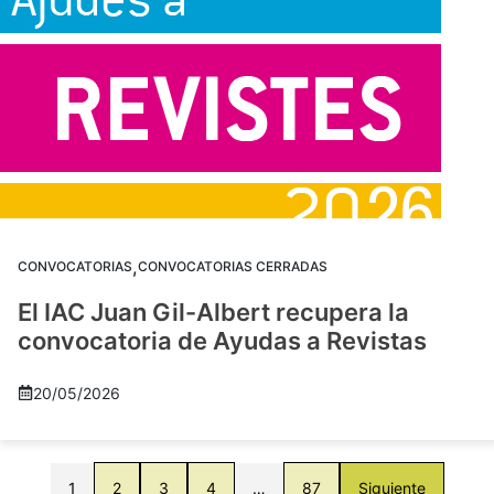
,
CONVOCATORIAS
CONVOCATORIAS CERRADAS
El IAC Juan Gil-Albert recupera la
convocatoria de Ayudas a Revistas
20/05/2026
1
2
3
4
…
87
Siguiente