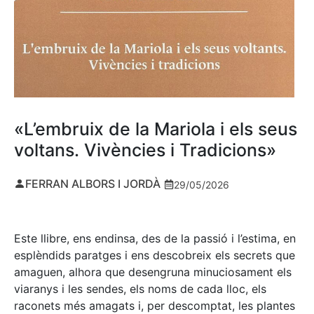
«L’embruix de la Mariola i els seus
voltans. Vivències i Tradicions»
FERRAN ALBORS I JORDÀ
29/05/2026
Este llibre, ens endinsa, des de la passió i l’estima, en
esplèndids paratges i ens descobreix els secrets que
amaguen, alhora que desengruna minuciosament els
viaranys i les sendes, els noms de cada lloc, els
raconets més amagats i, per descomptat, les plantes