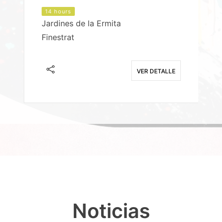
14 hours
Jardines de la Ermita
P
Finestrat
S
E
VER DETALLE
Noticias