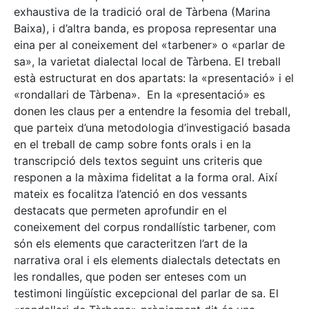
exhaustiva de la tradició oral de Tàrbena (Marina
Baixa), i d’altra banda, es proposa representar una
eina per al coneixement del «tarbener» o «parlar de
sa», la varietat dialectal local de Tàrbena. El treball
està estructurat en dos apartats: la «presentació» i el
«rondallari de Tàrbena». En la «presentació» es
donen les claus per a entendre la fesomia del treball,
que parteix d’una metodologia d’investigació basada
en el treball de camp sobre fonts orals i en la
transcripció dels textos seguint uns criteris que
responen a la màxima fidelitat a la forma oral. Així
mateix es focalitza l’atenció en dos vessants
destacats que permeten aprofundir en el
coneixement del corpus rondallístic tarbener, com
són els elements que caracteritzen l’art de la
narrativa oral i els elements dialectals detectats en
les rondalles, que poden ser enteses com un
testimoni lingüístic excepcional del parlar de sa. El