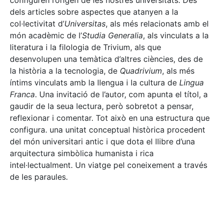
configuren l’origen de les nostres universitats. Des
dels articles sobre aspectes que atanyen a la
col·lectivitat d’
Universitas
, als més relacionats amb el
món acadèmic de l’
Studia Generalia
, als vinculats a la
literatura i la filologia de Trivium, als que
desenvolupen una temàtica d’altres ciències, des de
la història a la tecnologia, de
Quadrivium
, als més
íntims vinculats amb la llengua i la cultura de
Lingua
Franca
. Una invitació de l’autor, com apunta el títol, a
gaudir de la seua lectura, però sobretot a pensar,
reflexionar i comentar. Tot això en una estructura que
configura. una unitat conceptual històrica procedent
del món universitari antic i que dota el llibre d’una
arquitectura simbòlica humanista i rica
intel·lectualment. Un viatge pel coneixement a través
de les paraules.