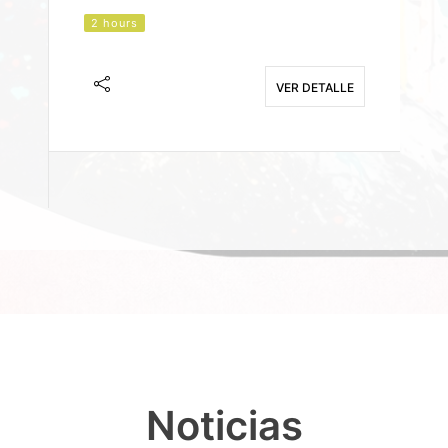
2 hours
J
F
VER DETALLE
E
Noticias