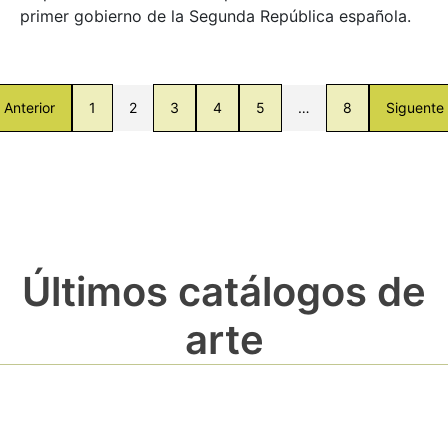
primer gobierno de la Segunda República española.
Anterior
1
2
3
4
5
…
8
Siguente
Últimos catálogos de
arte