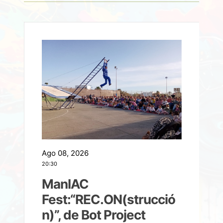
Ago 08, 2026
A
20:30
2
ManIAC
M
a
Fest:“REC.ON(strucció
l
n)”, de Bot Project