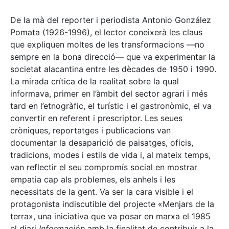
De la mà del reporter i periodista Antonio González
Pomata (1926-1996), el lector coneixerà les claus
que expliquen moltes de les transformacions —no
sempre en la bona direcció— que va experimentar la
societat alacantina entre les dècades de 1950 i 1990.
La mirada crítica de la realitat sobre la qual
informava, primer en l’àmbit del sector agrari i més
tard en l’etnogràfic, el turístic i el gastronòmic, el va
convertir en referent i prescriptor. Les seues
cròniques, reportatges i publicacions van
documentar la desaparició de paisatges, oficis,
tradicions, modes i estils de vida i, al mateix temps,
van reflectir el seu compromís social en mostrar
empatia cap als problemes, els anhels i les
necessitats de la gent. Va ser la cara visible i el
protagonista indiscutible del projecte «Menjars de la
terra», una iniciativa que va posar en marxa el 1985
el diari
Información
amb la finalitat de contribuir a la