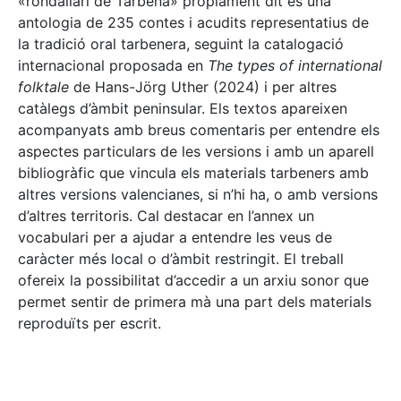
«rondallari de Tàrbena» pròpiament dit és una
antologia de 235 contes i acudits representatius de
la tradició oral tarbenera, seguint la catalogació
internacional proposada en
The types of international
folktale
de Hans-Jörg Uther (2024) i per altres
catàlegs d’àmbit peninsular. Els textos apareixen
acompanyats amb breus comentaris per entendre els
aspectes particulars de les versions i amb un aparell
bibliogràfic que vincula els materials tarbeners amb
altres versions valencianes, si n’hi ha, o amb versions
d’altres territoris. Cal destacar en l’annex un
vocabulari per a ajudar a entendre les veus de
caràcter més local o d’àmbit restringit. El treball
ofereix la possibilitat d’accedir a un arxiu sonor que
permet sentir de primera mà una part dels materials
reproduïts per escrit.