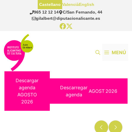
Saltar
Castellano
Valencià
English
al
965 12 12 14
C/San Fernando, 44
contenido
gilalbert@diputacionalicante.es
MENÚ
Descargar
agenda
Descarregar
AGOST
2026
AGOSTO
agenda
2026