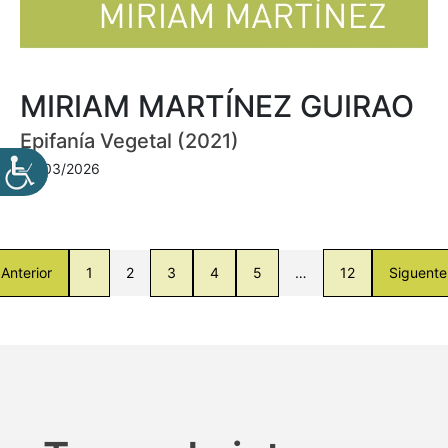
MIRIAM MARTÍNEZ GUIRAO
Epifanía Vegetal (2021)
30/03/2026
Anterior
1
2
3
4
5
…
12
Siguente