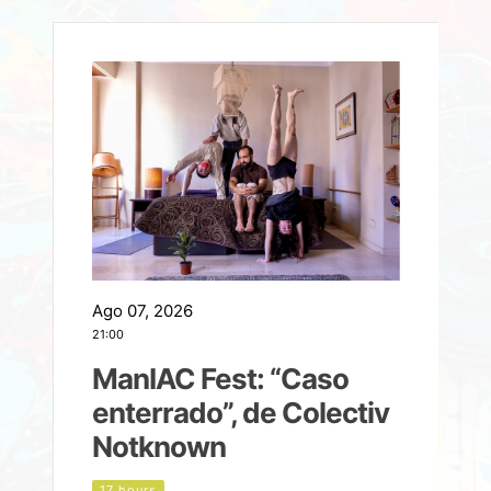
Ago 07, 2026
A
21:00
2
ManIAC Fest: “Caso
a
enterrado”, de Colectiv
Notknown
n
17 hours