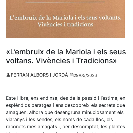
«L’embruix de la Mariola i els seus
voltans. Vivències i Tradicions»
FERRAN ALBORS I JORDÀ
29/05/2026
Este llibre, ens endinsa, des de la passió i l’estima, en
esplèndids paratges i ens descobreix els secrets que
amaguen, alhora que desengruna minuciosament els
viaranys i les sendes, els noms de cada lloc, els
raconets més amagats i, per descomptat, les plantes