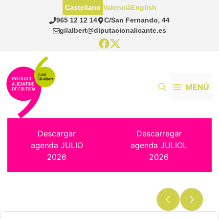
Saltar
Castellano
Valencià
English
al
965 12 12 14
C/San Fernando, 44
contenido
gilalbert@diputacionalicante.es
MENÚ
Descargar
Descarregar
agenda JULIO
agenda JULIOL
2026
2026