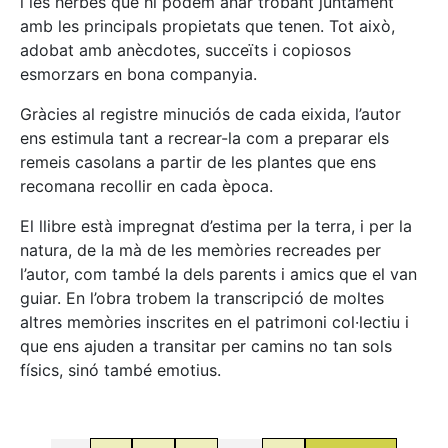
i les herbes que hi podem anar trobant juntament
amb les principals propietats que tenen. Tot això,
adobat amb anècdotes, succeïts i copiosos
esmorzars en bona companyia.
Gràcies al registre minuciós de cada eixida, l’autor
ens estimula tant a recrear-la com a preparar els
remeis casolans a partir de les plantes que ens
recomana recollir en cada època.
El llibre està impregnat d’estima per la terra, i per la
natura, de la mà de les memòries recreades per
l’autor, com també la dels parents i amics que el van
guiar. En l’obra trobem la transcripció de moltes
altres memòries inscrites en el patrimoni col·lectiu i
que ens ajuden a transitar per camins no tan sols
físics, sinó també emotius.