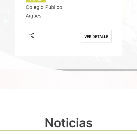
Colegio Público
Aigües
E
VER DETALLE
Noticias