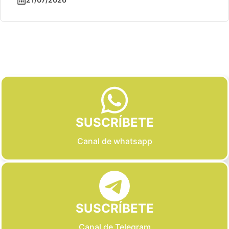
Slide 2 of 6
SUSCRÍBETE
Canal de whatsapp
SUSCRÍBETE
Canal de Telegram