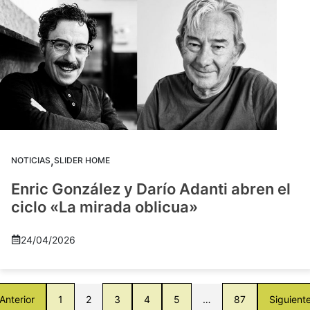
,
NOTICIAS
SLIDER HOME
Enric González y Darío Adanti abren el
ciclo «La mirada oblicua»
24/04/2026
Anterior
1
2
3
4
5
…
87
Siguient