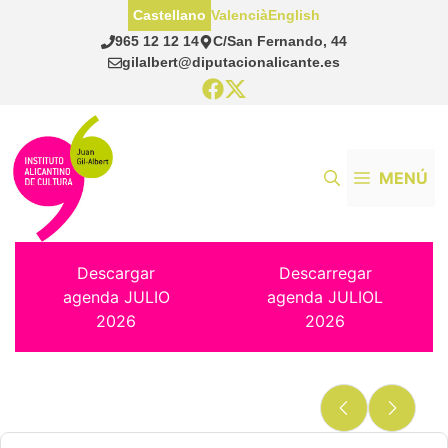
Saltar
Castellano
Valencià
English
al
965 12 12 14
C/San Fernando, 44
contenido
gilalbert@diputacionalicante.es
MENÚ
Descargar
Descarregar
agenda JULIO
agenda JULIOL
2026
2026