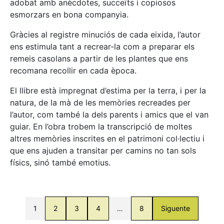
adobat amb anècdotes, succeïts i copiosos
esmorzars en bona companyia.
Gràcies al registre minuciós de cada eixida, l’autor
ens estimula tant a recrear-la com a preparar els
remeis casolans a partir de les plantes que ens
recomana recollir en cada època.
El llibre està impregnat d’estima per la terra, i per la
natura, de la mà de les memòries recreades per
l’autor, com també la dels parents i amics que el van
guiar. En l’obra trobem la transcripció de moltes
altres memòries inscrites en el patrimoni col·lectiu i
que ens ajuden a transitar per camins no tan sols
físics, sinó també emotius.
1
2
3
4
…
8
Siguente