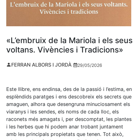
«L’embruix de la Mariola i els seus
voltans. Vivències i Tradicions»
FERRAN ALBORS I JORDÀ
29/05/2026
Este llibre, ens endinsa, des de la passió i l’estima, en
esplèndids paratges i ens descobreix els secrets que
amaguen, alhora que desengruna minuciosament els
viaranys i les sendes, els noms de cada lloc, els
raconets més amagats i, per descomptat, les plantes
i les herbes que hi podem anar trobant juntament
amb les principals propietats que tenen. Tot això,