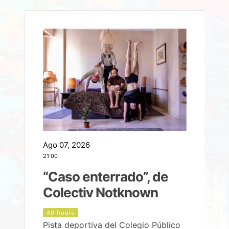
Ago 07, 2026
A
21:00
2
e
“Caso enterrado”, de
Colectiv Notknown
d
40 hours
Pista deportiva del Colegio Público
P