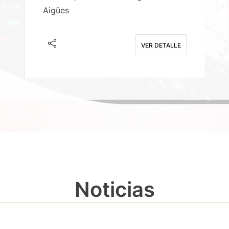
Aigües
A
E
VER DETALLE
Noticias