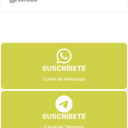
Slide 2 of 6
SUSCRÍBETE
Canal de whatsapp
SUSCRÍBETE
Canal de Telegram