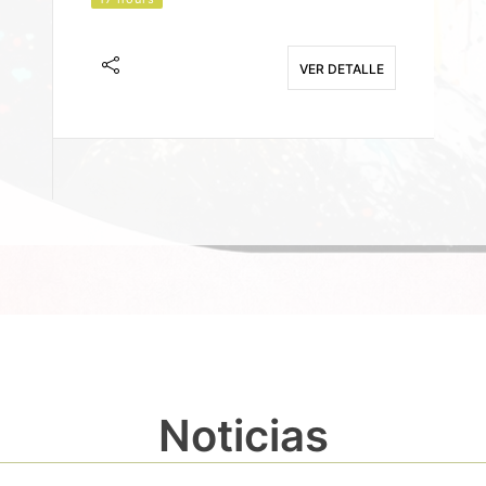
J
F
VER DETALLE
E
Noticias