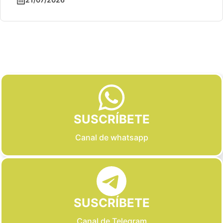
Slide 2 of 6
SUSCRÍBETE
Canal de whatsapp
SUSCRÍBETE
Canal de Telegram