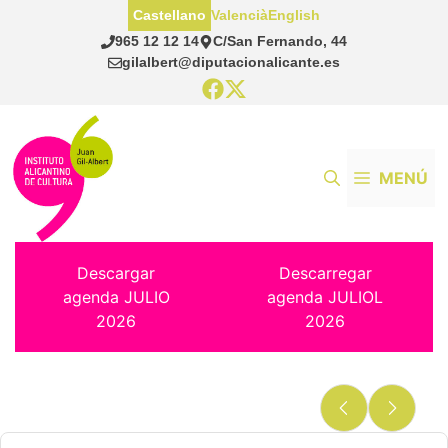
Saltar
Castellano
Valencià
English
al
965 12 12 14
C/San Fernando, 44
contenido
gilalbert@diputacionalicante.es
MENÚ
Descargar
Descarregar
agenda JULIO
agenda JULIOL
2026
2026