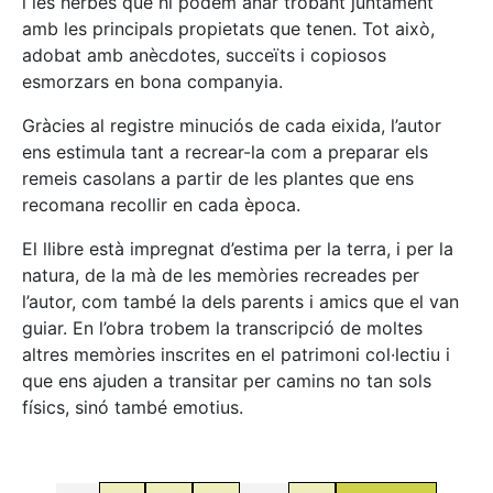
i les herbes que hi podem anar trobant juntament
amb les principals propietats que tenen. Tot això,
adobat amb anècdotes, succeïts i copiosos
esmorzars en bona companyia.
Gràcies al registre minuciós de cada eixida, l’autor
ens estimula tant a recrear-la com a preparar els
remeis casolans a partir de les plantes que ens
recomana recollir en cada època.
El llibre està impregnat d’estima per la terra, i per la
natura, de la mà de les memòries recreades per
l’autor, com també la dels parents i amics que el van
guiar. En l’obra trobem la transcripció de moltes
altres memòries inscrites en el patrimoni col·lectiu i
que ens ajuden a transitar per camins no tan sols
físics, sinó també emotius.