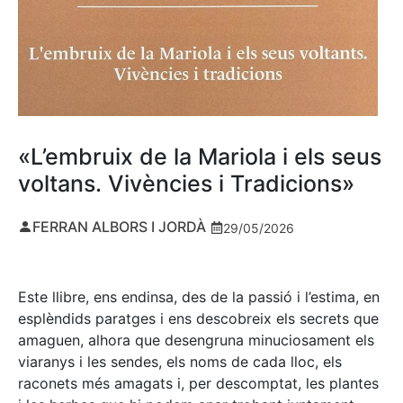
«L’embruix de la Mariola i els seus
voltans. Vivències i Tradicions»
FERRAN ALBORS I JORDÀ
29/05/2026
Este llibre, ens endinsa, des de la passió i l’estima, en
esplèndids paratges i ens descobreix els secrets que
amaguen, alhora que desengruna minuciosament els
viaranys i les sendes, els noms de cada lloc, els
raconets més amagats i, per descomptat, les plantes