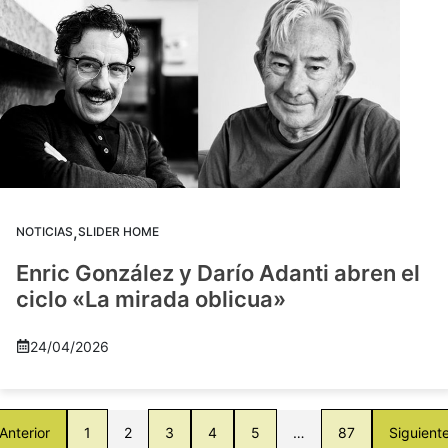
,
NOTICIAS
SLIDER HOME
Enric González y Darío Adanti abren el
ciclo «La mirada oblicua»
24/04/2026
Anterior
1
2
3
4
5
…
87
Siguient