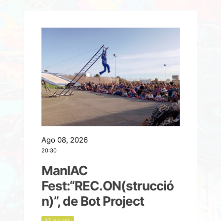
Ago 08, 2026
A
20:30
2
ManIAC
M
a
Fest:“REC.ON(strucció
l
n)”, de Bot Project
17 hours