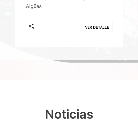
Aigües
A
E
VER DETALLE
Noticias