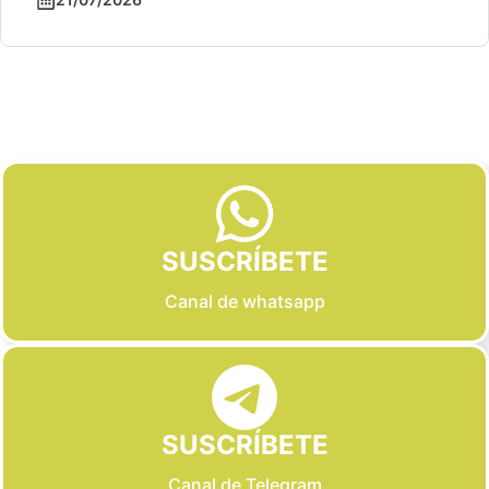
Slide 2 of 6
SUSCRÍBETE
Canal de whatsapp
SUSCRÍBETE
Canal de Telegram