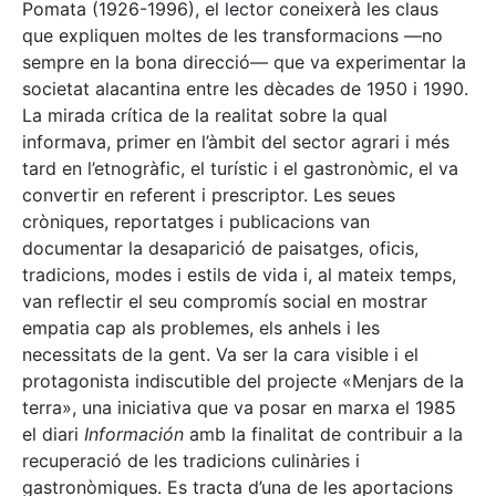
Pomata (1926-1996), el lector coneixerà les claus
que expliquen moltes de les transformacions —no
sempre en la bona direcció— que va experimentar la
societat alacantina entre les dècades de 1950 i 1990.
La mirada crítica de la realitat sobre la qual
informava, primer en l’àmbit del sector agrari i més
tard en l’etnogràfic, el turístic i el gastronòmic, el va
convertir en referent i prescriptor. Les seues
cròniques, reportatges i publicacions van
documentar la desaparició de paisatges, oficis,
tradicions, modes i estils de vida i, al mateix temps,
van reflectir el seu compromís social en mostrar
empatia cap als problemes, els anhels i les
necessitats de la gent. Va ser la cara visible i el
protagonista indiscutible del projecte «Menjars de la
terra», una iniciativa que va posar en marxa el 1985
el diari
Información
amb la finalitat de contribuir a la
recuperació de les tradicions culinàries i
gastronòmiques. Es tracta d’una de les aportacions