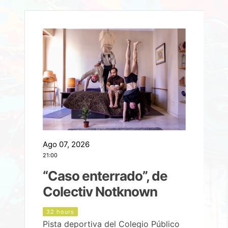
Ago 07, 2026
A
21:00
2
e
“Caso enterrado”, de
Colectiv Notknown
d
32 hours
Pista deportiva del Colegio Público
P