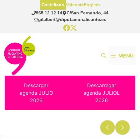
Saltar
Castellano
Valencià
English
al
965 12 12 14
C/San Fernando, 44
contenido
gilalbert@diputacionalicante.es
MENÚ
Descargar
Descarregar
agenda JULIO
agenda JULIOL
2026
2026