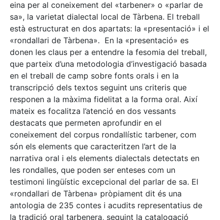
eina per al coneixement del «tarbener» o «parlar de
sa», la varietat dialectal local de Tàrbena. El treball
està estructurat en dos apartats: la «presentació» i el
«rondallari de Tàrbena». En la «presentació» es
donen les claus per a entendre la fesomia del treball,
que parteix d’una metodologia d’investigació basada
en el treball de camp sobre fonts orals i en la
transcripció dels textos seguint uns criteris que
responen a la màxima fidelitat a la forma oral. Així
mateix es focalitza l’atenció en dos vessants
destacats que permeten aprofundir en el
coneixement del corpus rondallístic tarbener, com
són els elements que caracteritzen l’art de la
narrativa oral i els elements dialectals detectats en
les rondalles, que poden ser enteses com un
testimoni lingüístic excepcional del parlar de sa. El
«rondallari de Tàrbena» pròpiament dit és una
antologia de 235 contes i acudits representatius de
la tradició oral tarbenera, seguint la catalogació