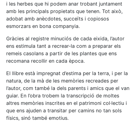
i les herbes que hi podem anar trobant juntament
amb les principals propietats que tenen. Tot això,
adobat amb anècdotes, succeïts i copiosos
esmorzars en bona companyia.
Gràcies al registre minuciós de cada eixida, l’autor
ens estimula tant a recrear-la com a preparar els
remeis casolans a partir de les plantes que ens
recomana recollir en cada època.
El llibre està impregnat d’estima per la terra, i per la
natura, de la mà de les memòries recreades per
l’autor, com també la dels parents i amics que el van
guiar. En l’obra trobem la transcripció de moltes
altres memòries inscrites en el patrimoni col·lectiu i
que ens ajuden a transitar per camins no tan sols
físics, sinó també emotius.