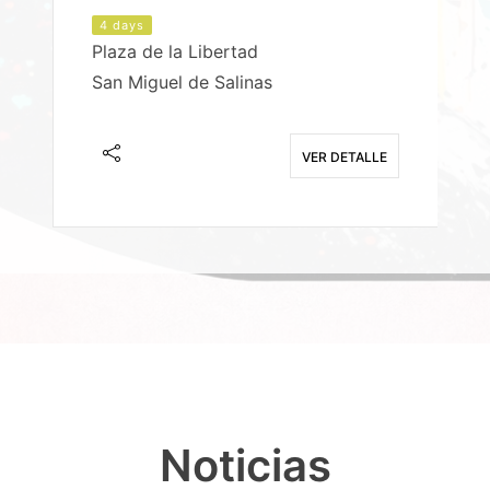
4 days
Plaza de la Libertad
P
San Miguel de Salinas
X
E
VER DETALLE
Noticias