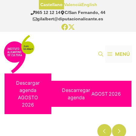
Saltar
Castellano
Valencià
English
al
965 12 12 14
C/San Fernando, 44
contenido
gilalbert@diputacionalicante.es
MENÚ
Descargar
agenda
Descarregar
AGOST
2026
AGOSTO
agenda
2026