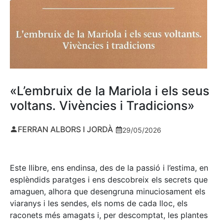
«L’embruix de la Mariola i els seus
voltans. Vivències i Tradicions»
FERRAN ALBORS I JORDÀ
29/05/2026
Este llibre, ens endinsa, des de la passió i l’estima, en
esplèndids paratges i ens descobreix els secrets que
amaguen, alhora que desengruna minuciosament els
viaranys i les sendes, els noms de cada lloc, els
raconets més amagats i, per descomptat, les plantes