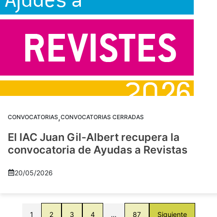
,
CONVOCATORIAS
CONVOCATORIAS CERRADAS
El IAC Juan Gil-Albert recupera la
convocatoria de Ayudas a Revistas
20/05/2026
1
2
3
4
…
87
Siguiente