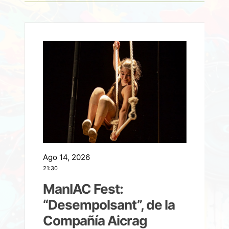
Ago 14, 2026
A
21:30
21
ManIAC Fest:
a
“Desempolsant”, de la
Compañía Aicrag