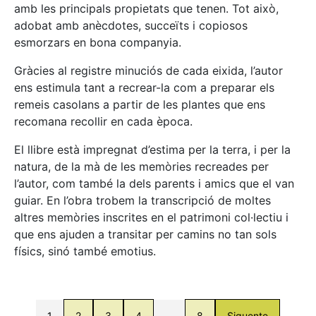
amb les principals propietats que tenen. Tot això,
adobat amb anècdotes, succeïts i copiosos
esmorzars en bona companyia.
Gràcies al registre minuciós de cada eixida, l’autor
ens estimula tant a recrear-la com a preparar els
remeis casolans a partir de les plantes que ens
recomana recollir en cada època.
El llibre està impregnat d’estima per la terra, i per la
natura, de la mà de les memòries recreades per
l’autor, com també la dels parents i amics que el van
guiar. En l’obra trobem la transcripció de moltes
altres memòries inscrites en el patrimoni col·lectiu i
que ens ajuden a transitar per camins no tan sols
físics, sinó també emotius.
1
2
3
4
…
8
Siguente