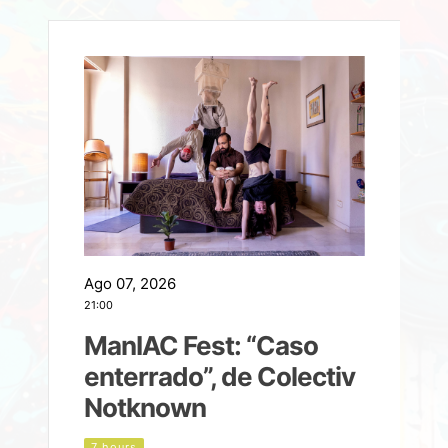
Ago 07, 2026
A
21:00
2
ManIAC Fest: “Caso
a
enterrado”, de Colectiv
Notknown
n
7 hours