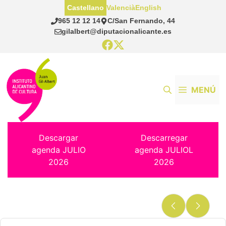
Saltar
Castellano
Valencià
English
al
965 12 12 14
C/San Fernando, 44
contenido
gilalbert@diputacionalicante.es
MENÚ
Descargar
Descarregar
agenda JULIO
agenda JULIOL
2026
2026