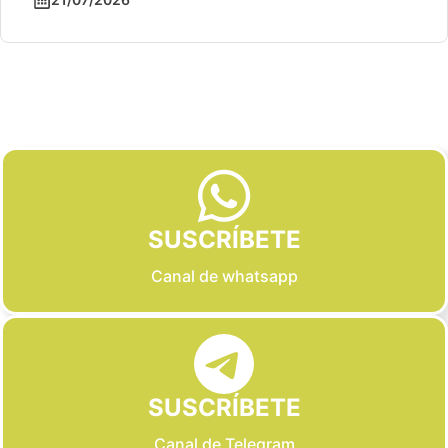
Slide 2 of 6
SUSCRÍBETE
Canal de whatsapp
SUSCRÍBETE
Canal de Telegram