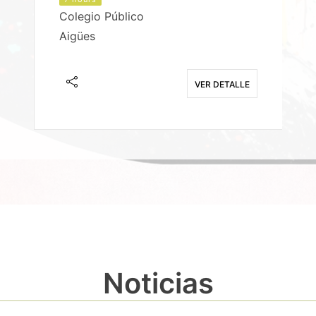
Colegio Público
Aigües
E
VER DETALLE
Noticias