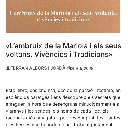
«L’embruix de la Mariola i els seus
voltans. Vivències i Tradicions»
FERRAN ALBORS I JORDÀ
29/05/2026
Este llibre, ens endinsa, des de la passió i l’estima, en
esplèndids paratges i ens descobreix els secrets que
amaguen, alhora que desengruna minuciosament els
viaranys i les sendes, els noms de cada lloc, els
raconets més amagats i, per descomptat, les plantes
i les herbes que hi podem anar trobant juntament