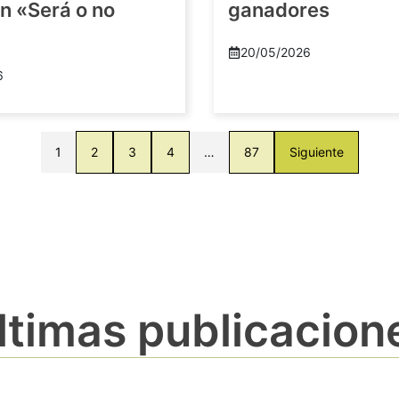
n «Será o no
ganadores
20/05/2026
6
1
2
3
4
…
87
Siguiente
ltimas publicacion