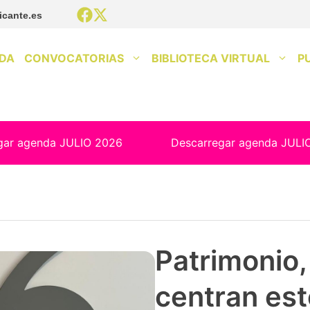
icante.es
DA
CONVOCATORIAS
BIBLIOTECA VIRTUAL
P
gar agenda JULIO 2026
Descarregar agenda JULI
Patrimonio, 
centran est