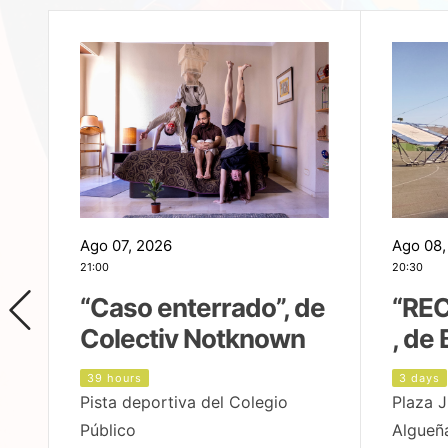
Ago 07, 2026
Ago 08,
21:00
20:30
,
“Caso enterrado”, de
“REC
Colectiv Notknown
, de 
39 hours
3 days
Pista deportiva del Colegio
Plaza J
Público
Algueñ