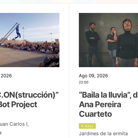
 2026
Ago 09, 2026
22:00
.ON(strucción)”
“Baila la lluvia”, 
Bot Project
Ana Pereira
Cuarteto
uan Carlos I,
4 days
a
Jardines de la ermita