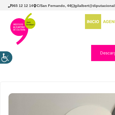
Saltar
965 12 12 14
C/San Fernando, 44
gilalbert@diputacional
al
contenido
INICIO
AGEN
Descar