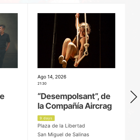
Ago 14, 2026
Ag
21:30
21
de
“Desempolsant”, de
“
la Compañía Aircrag
D
9 days
1
Plaza de la Libertad
pa
San Miguel de Salinas
X