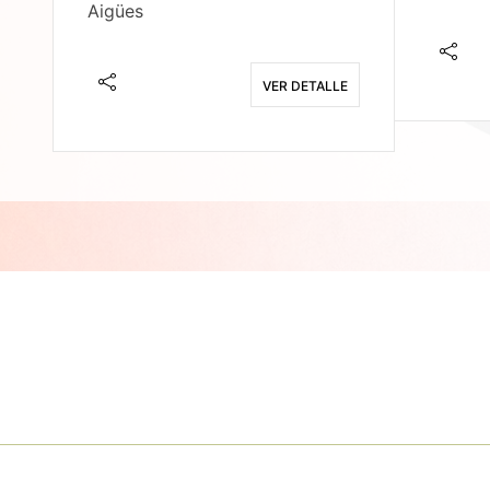
Aigües
E
VER DETALLE