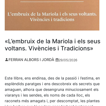
«L’embruix de la Mariola i els seus
voltans. Vivències i Tradicions»
FERRAN ALBORS I JORDÀ
29/05/2026
Este llibre, ens endinsa, des de la passió i l’estima, en
esplèndids paratges i ens descobreix els secrets que
amaguen, alhora que desengruna minuciosament els
viaranys i les sendes, els noms de cada lloc, els
raconets més amagats i, per descomptat, les plantes