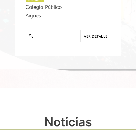
Colegio Público
Aigües
E
VER DETALLE
Noticias