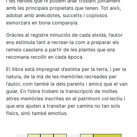
i les herbes que hi podem anar trobant juntament
amb les principals propietats que tenen. Tot això,
adobat amb anècdotes, succeïts i copiosos
esmorzars en bona companyia.
Gràcies al registre minuciós de cada eixida, l’autor
ens estimula tant a recrear-la com a preparar els
remeis casolans a partir de les plantes que ens
recomana recollir en cada època.
El llibre està impregnat d’estima per la terra, i per la
natura, de la mà de les memòries recreades per
l’autor, com també la dels parents i amics que el van
guiar. En l’obra trobem la transcripció de moltes
altres memòries inscrites en el patrimoni col·lectiu i
que ens ajuden a transitar per camins no tan sols
físics, sinó també emotius.