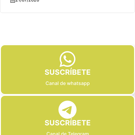
Slide 2 of 6
SUSCRÍBETE
Canal de whatsapp
SUSCRÍBETE
Canal de Telegram