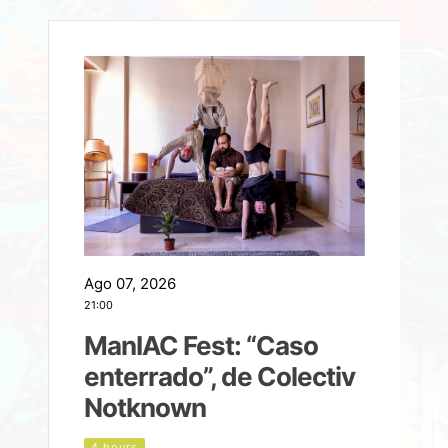
Ago 07, 2026
A
21:00
2
ManIAC Fest: “Caso
a
enterrado”, de Colectiv
Notknown
n
4 hours