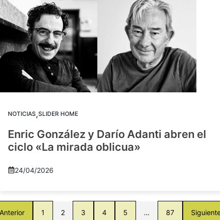
,
NOTICIAS
SLIDER HOME
Enric González y Darío Adanti abren el
ciclo «La mirada oblicua»
24/04/2026
Anterior
1
2
3
4
5
…
87
Siguient