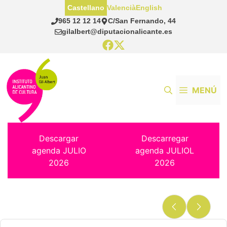
Saltar
Castellano
Valencià
English
al
965 12 12 14
C/San Fernando, 44
contenido
gilalbert@diputacionalicante.es
MENÚ
Descargar
Descarregar
agenda JULIO
agenda JULIOL
2026
2026