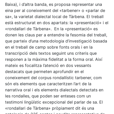
Baixa), i d’altra banda, es proposa representar una
eina per al coneixement del «tarbener» o «parlar de
sa», la varietat dialectal local de Tàrbena. El treball
està estructurat en dos apartats: la «presentació» i el
«rondallari de Tàrbena». En la «presentació» es
donen les claus per a entendre la fesomia del treball,
que parteix d’una metodologia d’investigació basada
en el treball de camp sobre fonts orals i en la
transcripció dels textos seguint uns criteris que
responen a la màxima fidelitat a la forma oral. Així
mateix es focalitza l’atenció en dos vessants
destacats que permeten aprofundir en el
coneixement del corpus rondallístic tarbener, com
són els elements que caracteritzen l’art de la
narrativa oral i els elements dialectals detectats en
les rondalles, que poden ser enteses com un
testimoni lingüístic excepcional del parlar de sa. El
«rondallari de Tàrbena» pròpiament dit és una