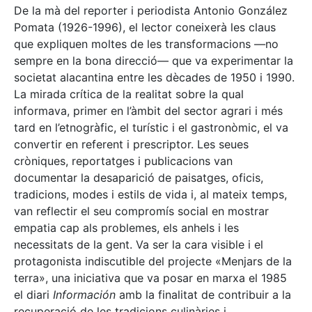
De la mà del reporter i periodista Antonio González
Pomata (1926-1996), el lector coneixerà les claus
que expliquen moltes de les transformacions —no
sempre en la bona direcció— que va experimentar la
societat alacantina entre les dècades de 1950 i 1990.
La mirada crítica de la realitat sobre la qual
informava, primer en l’àmbit del sector agrari i més
tard en l’etnogràfic, el turístic i el gastronòmic, el va
convertir en referent i prescriptor. Les seues
cròniques, reportatges i publicacions van
documentar la desaparició de paisatges, oficis,
tradicions, modes i estils de vida i, al mateix temps,
van reflectir el seu compromís social en mostrar
empatia cap als problemes, els anhels i les
necessitats de la gent. Va ser la cara visible i el
protagonista indiscutible del projecte «Menjars de la
terra», una iniciativa que va posar en marxa el 1985
el diari
Información
amb la finalitat de contribuir a la
recuperació de les tradicions culinàries i