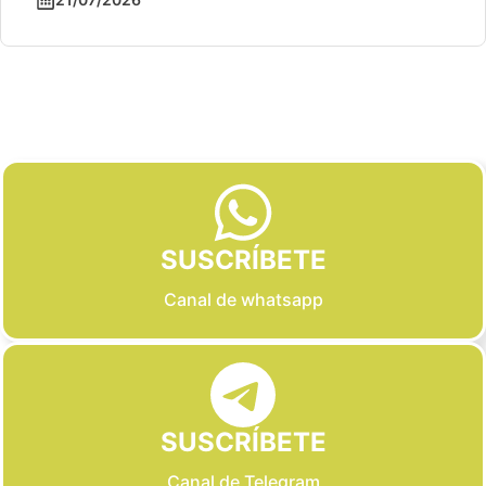
Slide 2 of 6
SUSCRÍBETE
Canal de whatsapp
SUSCRÍBETE
Canal de Telegram