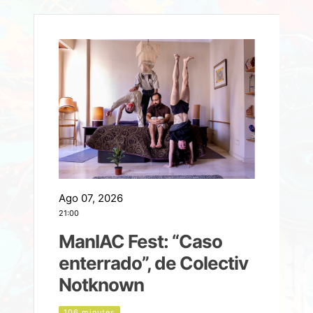
Ago 07, 2026
A
21:00
2
ManIAC Fest: “Caso
a
enterrado”, de Colectiv
Notknown
n
106 minutes