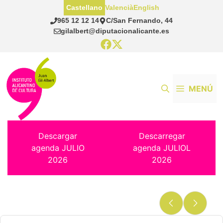
Saltar
Castellano
Valencià
English
al
965 12 12 14
C/San Fernando, 44
contenido
gilalbert@diputacionalicante.es
MENÚ
Descargar
Descarregar
agenda JULIO
agenda JULIOL
2026
2026