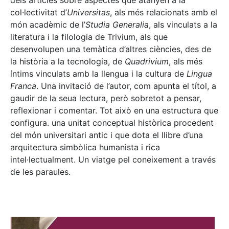
dels articles sobre aspectes que atanyen a la
col·lectivitat d’
Universitas
, als més relacionats amb el
món acadèmic de l’
Studia Generalia
, als vinculats a la
literatura i la filologia de Trivium, als que
desenvolupen una temàtica d’altres ciències, des de
la història a la tecnologia, de
Quadrivium
, als més
íntims vinculats amb la llengua i la cultura de
Lingua
Franca
. Una invitació de l’autor, com apunta el títol, a
gaudir de la seua lectura, però sobretot a pensar,
reflexionar i comentar. Tot això en una estructura que
configura. una unitat conceptual històrica procedent
del món universitari antic i que dota el llibre d’una
arquitectura simbòlica humanista i rica
intel·lectualment. Un viatge pel coneixement a través
de les paraules.