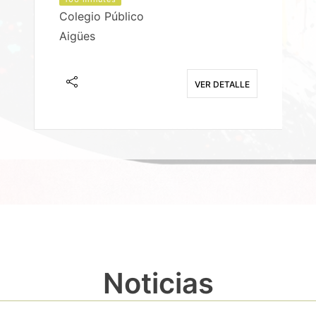
Colegio Público
Aigües
E
VER DETALLE
Noticias