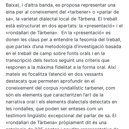
Baixa), i d’altra banda, es proposa representar una
eina per al coneixement del «tarbener» o «parlar de
sa», la varietat dialectal local de Tàrbena. El treball
està estructurat en dos apartats: la «presentació» i el
«rondallari de Tàrbena». En la «presentació» es
donen les claus per a entendre la fesomia del treball,
que parteix d’una metodologia d’investigació basada
en el treball de camp sobre fonts orals i en la
transcripció dels textos seguint uns criteris que
responen a la màxima fidelitat a la forma oral. Així
mateix es focalitza l’atenció en dos vessants
destacats que permeten aprofundir en el
coneixement del corpus rondallístic tarbener, com
són els elements que caracteritzen l’art de la
narrativa oral i els elements dialectals detectats en
les rondalles, que poden ser enteses com un
testimoni lingüístic excepcional del parlar de sa. El
«rondallari de Tàrbena» pròpiament dit és una