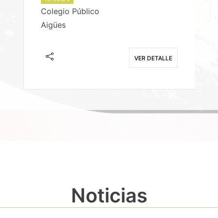
Colegio Público
Aigües
E
VER DETALLE
Noticias