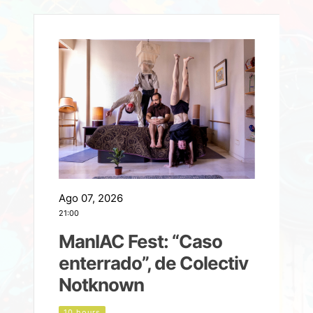
Ago 07, 2026
A
21:00
2
ManIAC Fest: “Caso
a
enterrado”, de Colectiv
Notknown
n
10 hours