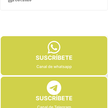
Slide 2 of 6
SUSCRÍBETE
Canal de whatsapp
SUSCRÍBETE
Canal de Telegram