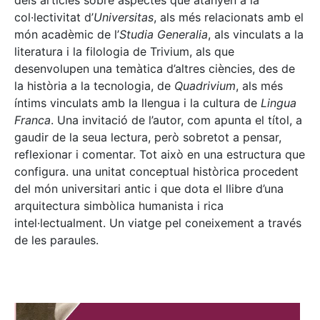
dels articles sobre aspectes que atanyen a la
col·lectivitat d’
Universitas
, als més relacionats amb el
món acadèmic de l’
Studia Generalia
, als vinculats a la
literatura i la filologia de Trivium, als que
desenvolupen una temàtica d’altres ciències, des de
la història a la tecnologia, de
Quadrivium
, als més
íntims vinculats amb la llengua i la cultura de
Lingua
Franca
. Una invitació de l’autor, com apunta el títol, a
gaudir de la seua lectura, però sobretot a pensar,
reflexionar i comentar. Tot això en una estructura que
configura. una unitat conceptual històrica procedent
del món universitari antic i que dota el llibre d’una
arquitectura simbòlica humanista i rica
intel·lectualment. Un viatge pel coneixement a través
de les paraules.