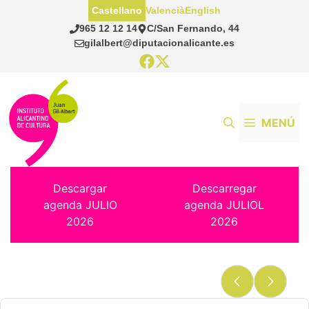
Saltar
Castellano
Valencià
English
al
965 12 12 14
C/San Fernando, 44
contenido
gilalbert@diputacionalicante.es
MENÚ
Descargar
Descarregar
agenda JULIO
agenda JULIOL
2026
2026