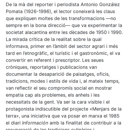
De la mà del reporter i periodista Antonio González
Pomata (1926-1996), el lector coneixerà les claus
que expliquen moltes de les transformacions —no
sempre en la bona direcció— que va experimentar la
societat alacantina entre les dècades de 1950 i 1990.
La mirada crítica de la realitat sobre la qual
informava, primer en l’àmbit del sector agrari i més
tard en l’etnogràfic, el turístic i el gastronòmic, el va
convertir en referent i prescriptor. Les seues
cròniques, reportatges i publicacions van
documentar la desaparició de paisatges, oficis,
tradicions, modes i estils de vida i, al mateix temps,
van reflectir el seu compromís social en mostrar
empatia cap als problemes, els anhels i les
necessitats de la gent. Va ser la cara visible i el
protagonista indiscutible del projecte «Menjars de la
terra», una iniciativa que va posar en marxa el 1985
el diari
Información
amb la finalitat de contribuir a la
recuperació de les tradicions culinàries i