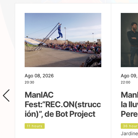
Ago 08, 2026
Ago 09,
20:30
22:00
ManIAC
ManI
Fest:“REC.ON(strucc
la ll
ión)”, de Bot Project
Pere
11 hours
36 hour
Jardine