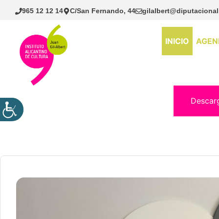
Saltar
965 12 12 14
C/San Fernando, 44
gilalbert@diputacional
al
contenido
INICIO
AGEN
Descar