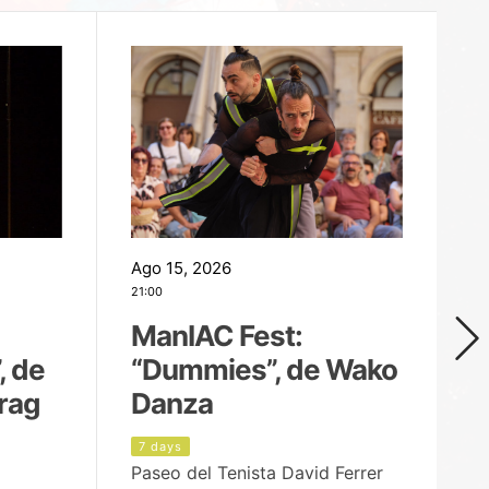
Ago 15, 2026
Ag
21:00
19
ManIAC Fest:
M
, de
“Dummies”, de Wako
n
rag
Danza
Í
7 days
8
Paseo del Tenista David Ferrer
Ce