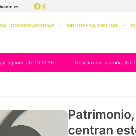
icante.es
DA
CONVOCATORIAS
BIBLIOTECA VIRTUAL
P
gar agenda JULIO 2026
Descarregar agenda JULI
Patrimonio, 
centran est