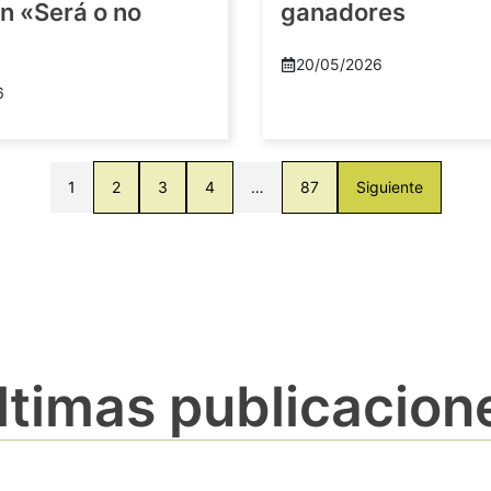
n «Será o no
ganadores
20/05/2026
6
1
2
3
4
…
87
Siguiente
ltimas publicacion