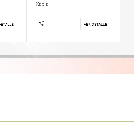
Xàbia
M
DETALLE
VER DETALLE