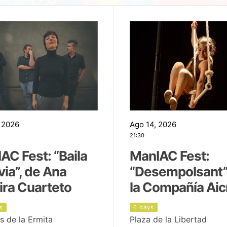
 2026
Ago 14, 2026
21:30
AC Fest: “Baila
ManIAC Fest:
uvia”, de Ana
“Desempolsant”
ira Cuarteto
la Compañía Aic
s
6 days
s de la Ermita
Plaza de la Libertad