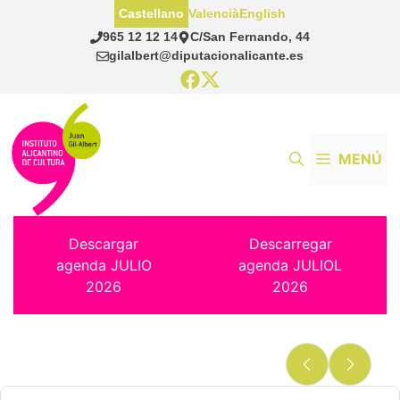
Saltar
Castellano
Valencià
English
al
965 12 12 14
C/San Fernando, 44
contenido
gilalbert@diputacionalicante.es
MENÚ
Descargar
Descarregar
agenda JULIO
agenda JULIOL
2026
2026