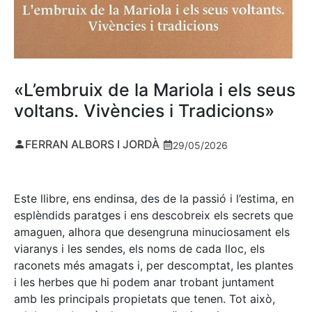
«L’embruix de la Mariola i els seus
voltans. Vivències i Tradicions»
FERRAN ALBORS I JORDÀ
29/05/2026
Este llibre, ens endinsa, des de la passió i l’estima, en
esplèndids paratges i ens descobreix els secrets que
amaguen, alhora que desengruna minuciosament els
viaranys i les sendes, els noms de cada lloc, els
raconets més amagats i, per descomptat, les plantes
i les herbes que hi podem anar trobant juntament
amb les principals propietats que tenen. Tot això,