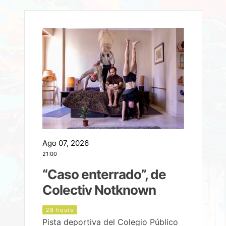
Ago 07, 2026
A
21:00
2
e
“Caso enterrado”, de
Colectiv Notknown
d
28 hours
Pista deportiva del Colegio Público
P