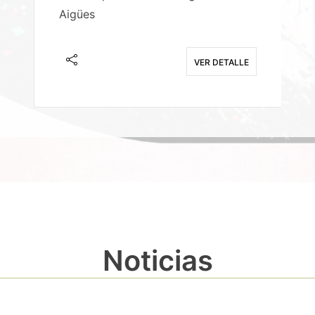
Aigües
A
E
VER DETALLE
Noticias