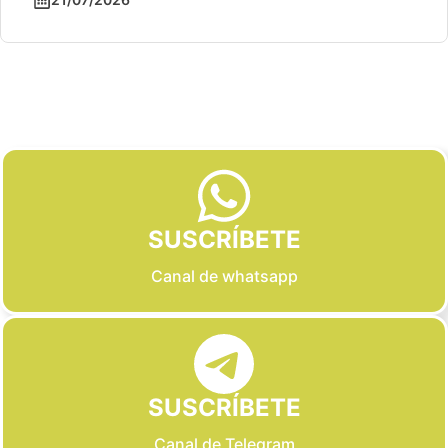
Slide 2 of 6
SUSCRÍBETE
Canal de whatsapp
SUSCRÍBETE
Canal de Telegram