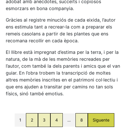
adobat amb anècdotes, succeïts i copiosos
esmorzars en bona companyia.
Gràcies al registre minuciós de cada eixida, l’autor
ens estimula tant a recrear-la com a preparar els
remeis casolans a partir de les plantes que ens
recomana recollir en cada època.
El llibre està impregnat d’estima per la terra, i per la
natura, de la mà de les memòries recreades per
l’autor, com també la dels parents i amics que el van
guiar. En l’obra trobem la transcripció de moltes
altres memòries inscrites en el patrimoni col·lectiu i
que ens ajuden a transitar per camins no tan sols
físics, sinó també emotius.
1
2
3
4
…
8
Siguente