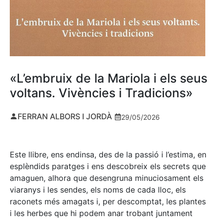
«L’embruix de la Mariola i els seus
voltans. Vivències i Tradicions»
FERRAN ALBORS I JORDÀ
29/05/2026
Este llibre, ens endinsa, des de la passió i l’estima, en
esplèndids paratges i ens descobreix els secrets que
amaguen, alhora que desengruna minuciosament els
viaranys i les sendes, els noms de cada lloc, els
raconets més amagats i, per descomptat, les plantes
i les herbes que hi podem anar trobant juntament