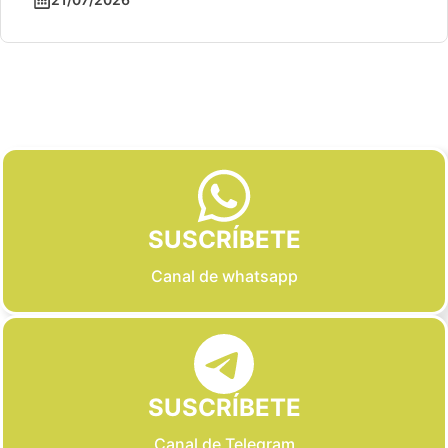
Slide 2 of 6
SUSCRÍBETE
Canal de whatsapp
SUSCRÍBETE
Canal de Telegram