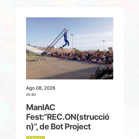
Ago 08, 2026
A
20:30
2
ManIAC
M
a
Fest:“REC.ON(strucció
l
n)”, de Bot Project
4 hours