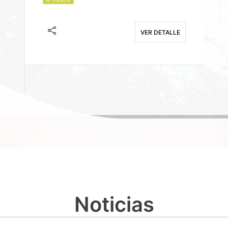
J
F
VER DETALLE
E
Noticias