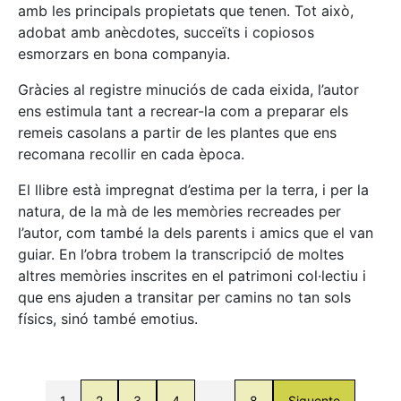
amb les principals propietats que tenen. Tot això,
adobat amb anècdotes, succeïts i copiosos
esmorzars en bona companyia.
Gràcies al registre minuciós de cada eixida, l’autor
ens estimula tant a recrear-la com a preparar els
remeis casolans a partir de les plantes que ens
recomana recollir en cada època.
El llibre està impregnat d’estima per la terra, i per la
natura, de la mà de les memòries recreades per
l’autor, com també la dels parents i amics que el van
guiar. En l’obra trobem la transcripció de moltes
altres memòries inscrites en el patrimoni col·lectiu i
que ens ajuden a transitar per camins no tan sols
físics, sinó també emotius.
1
2
3
4
…
8
Siguente