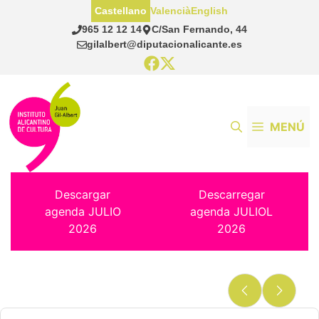
Saltar
Castellano
Valencià
English
al
965 12 12 14
C/San Fernando, 44
contenido
gilalbert@diputacionalicante.es
MENÚ
Descargar
Descarregar
agenda JULIO
agenda JULIOL
2026
2026