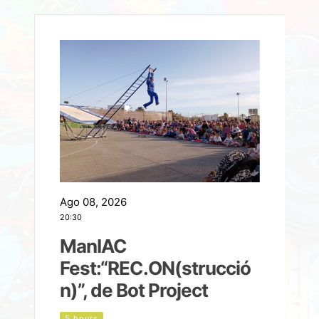
Ago 08, 2026
A
20:30
2
ManIAC
M
a
Fest:“REC.ON(strucció
l
n)”, de Bot Project
5 hours