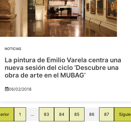
NOTICIAS
La pintura de Emilio Varela centra una
nueva sesión del ciclo ‘Descubre una
obra de arte en el MUBAG’
06/02/2018
erior
1
…
83
84
85
86
87
Siguie