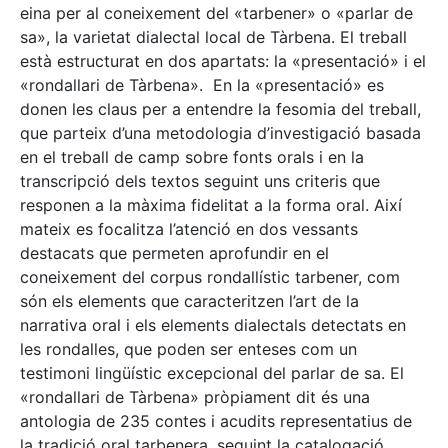
eina per al coneixement del «tarbener» o «parlar de
sa», la varietat dialectal local de Tàrbena. El treball
està estructurat en dos apartats: la «presentació» i el
«rondallari de Tàrbena». En la «presentació» es
donen les claus per a entendre la fesomia del treball,
que parteix d’una metodologia d’investigació basada
en el treball de camp sobre fonts orals i en la
transcripció dels textos seguint uns criteris que
responen a la màxima fidelitat a la forma oral. Així
mateix es focalitza l’atenció en dos vessants
destacats que permeten aprofundir en el
coneixement del corpus rondallístic tarbener, com
són els elements que caracteritzen l’art de la
narrativa oral i els elements dialectals detectats en
les rondalles, que poden ser enteses com un
testimoni lingüístic excepcional del parlar de sa. El
«rondallari de Tàrbena» pròpiament dit és una
antologia de 235 contes i acudits representatius de
la tradició oral tarbenera, seguint la catalogació