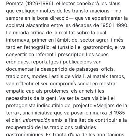
Pomata (1926-1996), el lector coneixerà les claus
que expliquen moltes de les transformacions —no
sempre en la bona direcció— que va experimentar la
societat alacantina entre les dècades de 1950 i 1990.
La mirada crítica de la realitat sobre la qual
informava, primer en l’àmbit del sector agrari i més
tard en l’etnogràfic, el turístic i el gastronòmic, el va
convertir en referent i prescriptor. Les seues
cròniques, reportatges i publicacions van
documentar la desaparició de paisatges, oficis,
tradicions, modes i estils de vida i, al mateix temps,
van reflectir el seu compromís social en mostrar
empatia cap als problemes, els anhels i les
necessitats de la gent. Va ser la cara visible i el
protagonista indiscutible del projecte «Menjars de la
terra», una iniciativa que va posar en marxa el 1985
el diari
Información
amb la finalitat de contribuir a la
recuperació de les tradicions culinàries i
gastronòmiques. Es tracta d’una de les aportacions