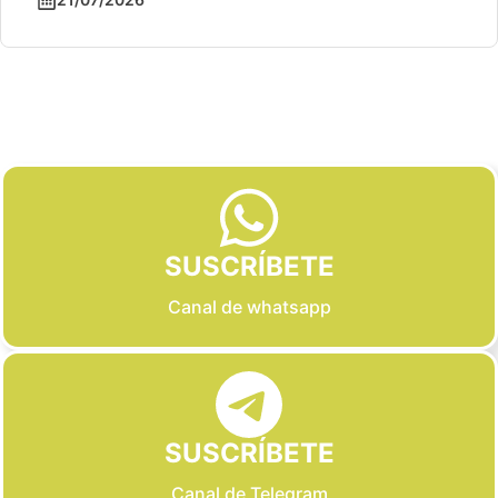
Slide 2 of 6
SUSCRÍBETE
Canal de whatsapp
SUSCRÍBETE
Canal de Telegram