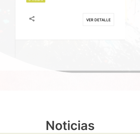
J
F
VER DETALLE
E
Noticias