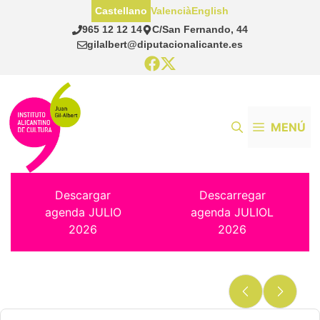
Saltar
Castellano
Valencià
English
al
965 12 12 14
C/San Fernando, 44
contenido
gilalbert@diputacionalicante.es
MENÚ
Descargar
Descarregar
agenda JULIO
agenda JULIOL
2026
2026