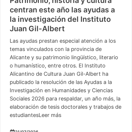
Vuelve «Cultura-500» con
actividades para 13 pequeños
municipios más
La segunda edición de este ciclo del Instituto
Alicantino de Cultura Juan Gil-Albert
comienza este sábado en Camp de Mirra
con un taller de percusión de Pakito Baeza
La segunda edición del ciclo ‘Cultura -500’
del Instituto Alicantino de Cultura Juan Gil-
Albert llegará este verano a trece
localidades, con lo
Leer más
04/06/2026