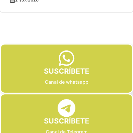
Slide 3 of 6
SUSCRÍBETE
Canal de whatsapp
SUSCRÍBETE
Canal de Telegram