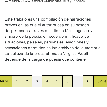
HERNANDO SEGUÍ LLINARES
29/05/2026
Este trabajo es una compilación de narraciones
breves en las que el autor bucea en su pasado
despertando a través del idioma fácil, ingenuo y
sincero de la poesía, el recuerdo mitificado de
situaciones, paisajes, personajes, emociones y
sensaciones dormidos en los archivos de la memoria.
La belleza de la prosa afirmaba Virginia Woolf
depende de la carga de poesía que contiene.
terior
1
2
3
4
5
6
…
8
Sigue