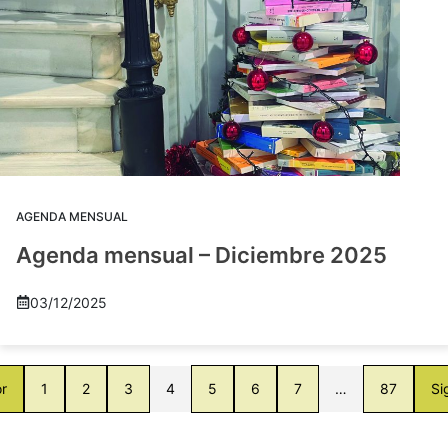
AGENDA MENSUAL
Agenda mensual – Diciembre 2025
03/12/2025
or
1
2
3
4
5
6
7
…
87
Si