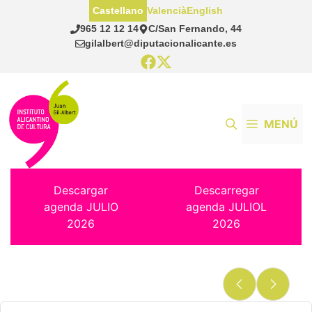
Saltar
Castellano
Valencià
English
al
965 12 12 14
C/San Fernando, 44
contenido
gilalbert@diputacionalicante.es
MENÚ
Descargar
Descarregar
agenda JULIO
agenda JULIOL
2026
2026