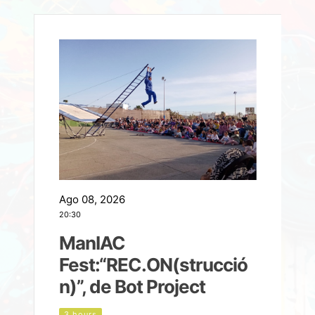
Ago 08, 2026
A
20:30
2
ManIAC
M
a
Fest:“REC.ON(strucció
l
n)”, de Bot Project
3 hours