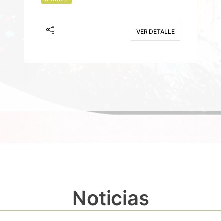
J
F
VER DETALLE
E
Noticias