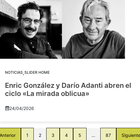
,
NOTICIAS
SLIDER HOME
Enric González y Darío Adanti abren el
ciclo «La mirada oblicua»
24/04/2026
Anterior
1
2
3
4
5
…
87
Siguient