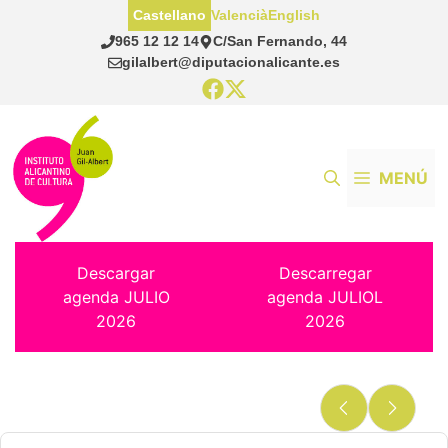
Saltar
Castellano
Valencià
English
al
965 12 12 14
C/San Fernando, 44
contenido
gilalbert@diputacionalicante.es
MENÚ
Descargar
Descarregar
agenda JULIO
agenda JULIOL
2026
2026