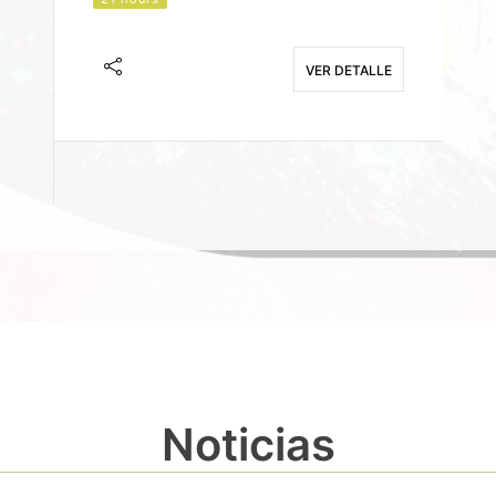
J
F
VER DETALLE
E
Noticias