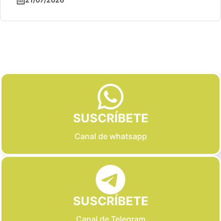
Slide 2 of 6
SUSCRÍBETE
Canal de whatsapp
SUSCRÍBETE
Canal de Telegram