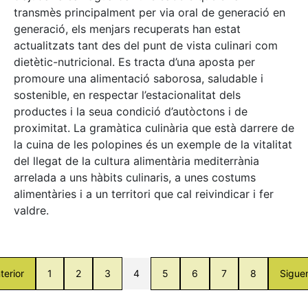
transmès principalment per via oral de generació en
generació, els menjars recuperats han estat
actualitzats tant des del punt de vista culinari com
dietètic-nutricional. Es tracta d’una aposta per
promoure una alimentació saborosa, saludable i
sostenible, en respectar l’estacionalitat dels
productes i la seua condició d’autòctons i de
proximitat. La gramàtica culinària que està darrere de
la cuina de les polopines és un exemple de la vitalitat
del llegat de la cultura alimentària mediterrània
arrelada a uns hàbits culinaris, a unes costums
alimentàries i a un territori que cal reivindicar i fer
valdre.
terior
1
2
3
4
5
6
7
8
Sigue