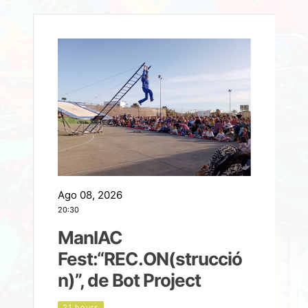
Ago 08, 2026
A
20:30
2
ManIAC
M
a
Fest:“REC.ON(strucció
l
n)”, de Bot Project
21 hours