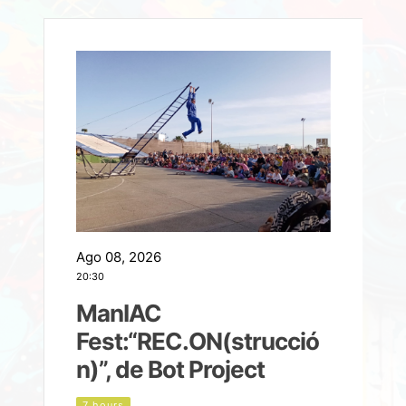
Ago 08, 2026
A
20:30
2
ManIAC
M
a
Fest:“REC.ON(strucció
l
n)”, de Bot Project
7 hours