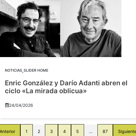
,
NOTICIAS
SLIDER HOME
Enric González y Darío Adanti abren el
ciclo «La mirada oblicua»
24/04/2026
Anterior
1
2
3
4
5
…
87
Siguient