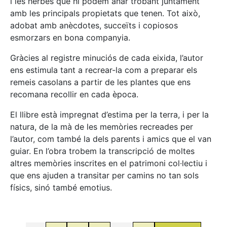
i les herbes que hi podem anar trobant juntament
amb les principals propietats que tenen. Tot això,
adobat amb anècdotes, succeïts i copiosos
esmorzars en bona companyia.
Gràcies al registre minuciós de cada eixida, l’autor
ens estimula tant a recrear-la com a preparar els
remeis casolans a partir de les plantes que ens
recomana recollir en cada època.
El llibre està impregnat d’estima per la terra, i per la
natura, de la mà de les memòries recreades per
l’autor, com també la dels parents i amics que el van
guiar. En l’obra trobem la transcripció de moltes
altres memòries inscrites en el patrimoni col·lectiu i
que ens ajuden a transitar per camins no tan sols
físics, sinó també emotius.