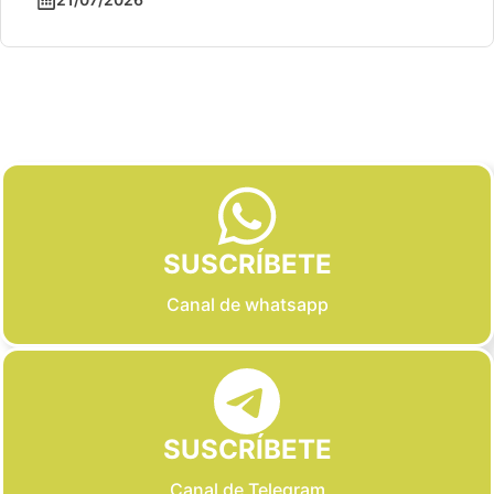
Slide 2 of 6
SUSCRÍBETE
Canal de whatsapp
SUSCRÍBETE
Canal de Telegram