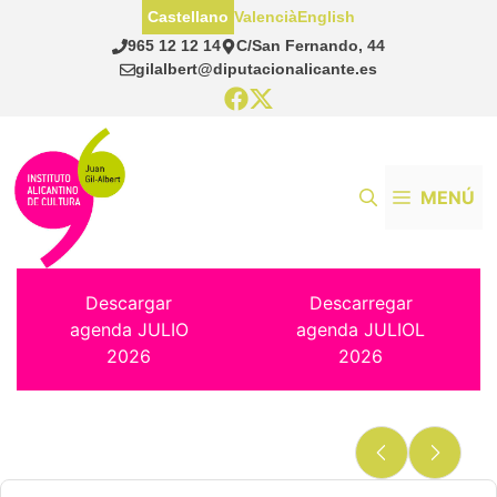
Saltar
Castellano
Valencià
English
al
965 12 12 14
C/San Fernando, 44
contenido
gilalbert@diputacionalicante.es
MENÚ
Descargar
Descarregar
agenda JULIO
agenda JULIOL
2026
2026