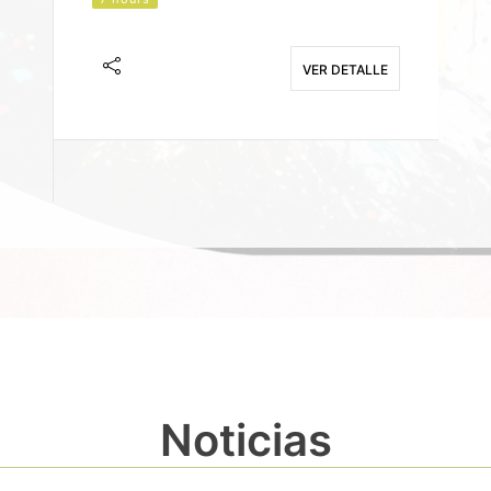
J
F
VER DETALLE
E
Noticias