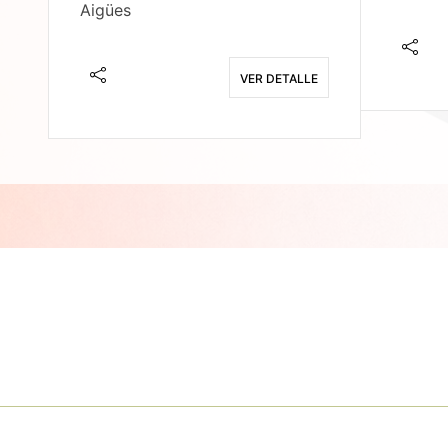
Aigües
E
VER DETALLE