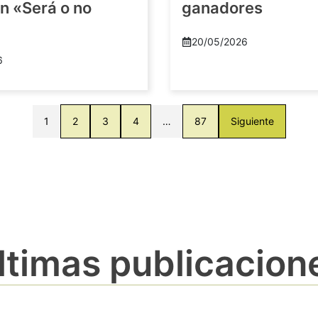
n «Será o no
ganadores
20/05/2026
6
1
2
3
4
…
87
Siguiente
ltimas publicacion