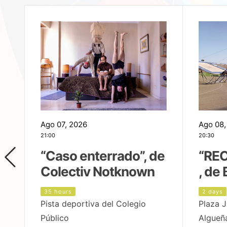
Ago 07, 2026
Ago 08,
21:00
20:30
,
“Caso enterrado”, de
“REC
Colectiv Notknown
, de 
35 hours
2 days
Pista deportiva del Colegio
Plaza J
Público
Algueñ