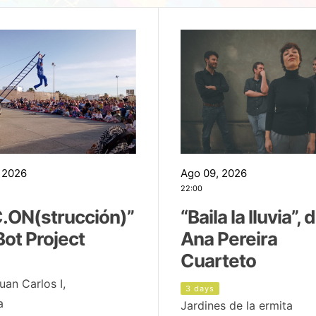
 2026
Ago 09, 2026
22:00
.ON(strucción)”
“Baila la lluvia”, 
Bot Project
Ana Pereira
Cuarteto
uan Carlos I,
3 days
a
Jardines de la ermita