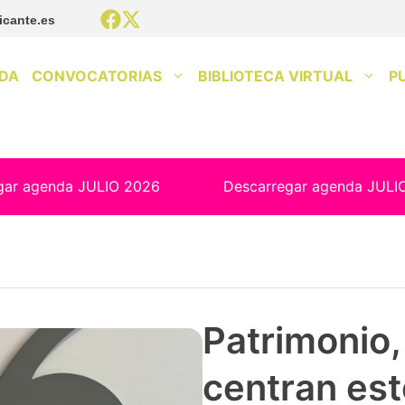
icante.es
DA
CONVOCATORIAS
BIBLIOTECA VIRTUAL
P
gar agenda JULIO 2026
Descarregar agenda JULI
Patrimonio, 
centran est