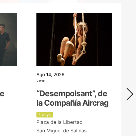
Ago 14, 2026
Ag
21:30
21
de
“Desempolsant”, de
“
la Compañía Aircrag
D
8 days
9
Plaza de la Libertad
pa
San Miguel de Salinas
X