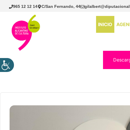
Saltar
965 12 12 14
C/San Fernando, 44
gilalbert@diputacional
al
contenido
INICIO
AGEN
Descar