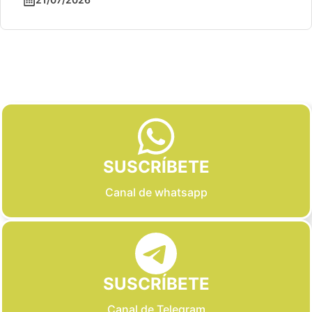
Slide 2 of 6
SUSCRÍBETE
Canal de whatsapp
SUSCRÍBETE
Canal de Telegram