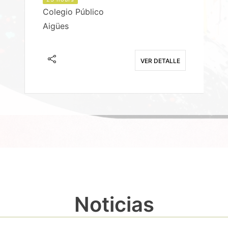
Colegio Público
Aigües
E
VER DETALLE
Noticias