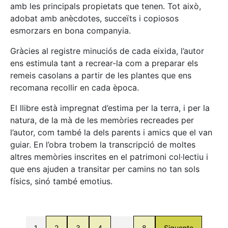
amb les principals propietats que tenen. Tot això,
adobat amb anècdotes, succeïts i copiosos
esmorzars en bona companyia.
Gràcies al registre minuciós de cada eixida, l’autor
ens estimula tant a recrear-la com a preparar els
remeis casolans a partir de les plantes que ens
recomana recollir en cada època.
El llibre està impregnat d’estima per la terra, i per la
natura, de la mà de les memòries recreades per
l’autor, com també la dels parents i amics que el van
guiar. En l’obra trobem la transcripció de moltes
altres memòries inscrites en el patrimoni col·lectiu i
que ens ajuden a transitar per camins no tan sols
físics, sinó també emotius.
1
2
3
4
…
8
Siguente