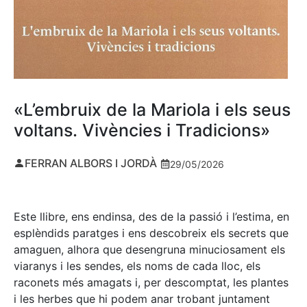
«L’embruix de la Mariola i els seus
voltans. Vivències i Tradicions»
FERRAN ALBORS I JORDÀ
29/05/2026
Este llibre, ens endinsa, des de la passió i l’estima, en
esplèndids paratges i ens descobreix els secrets que
amaguen, alhora que desengruna minuciosament els
viaranys i les sendes, els noms de cada lloc, els
raconets més amagats i, per descomptat, les plantes
i les herbes que hi podem anar trobant juntament