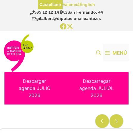
Saltar
Castellano
Valencià
English
al
965 12 12 14
C/San Fernando, 44
contenido
gilalbert@diputacionalicante.es
MENÚ
Descargar
Descarregar
agenda JULIO
agenda JULIOL
2026
2026