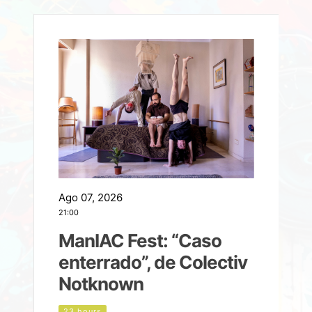
Ago 07, 2026
A
21:00
2
ManIAC Fest: “Caso
a
enterrado”, de Colectiv
Notknown
d
23 hours