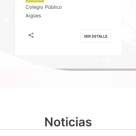
Colegio Público
Aigües
E
VER DETALLE
Noticias