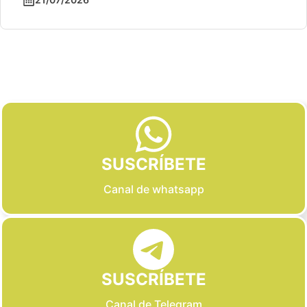
Slide 2 of 6
SUSCRÍBETE
Canal de whatsapp
SUSCRÍBETE
Canal de Telegram