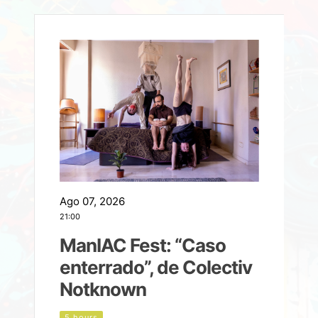
Ago 07, 2026
A
21:00
2
ManIAC Fest: “Caso
a
enterrado”, de Colectiv
Notknown
n
5 hours