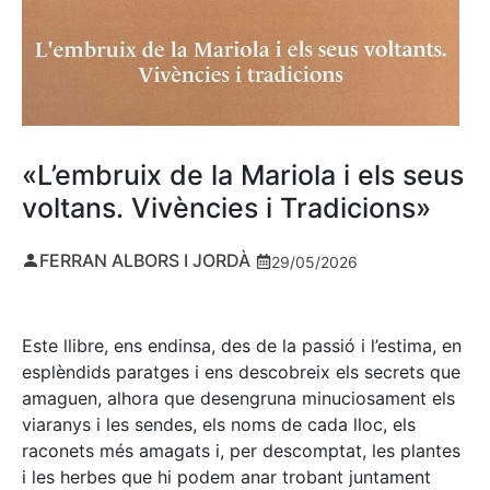
«L’embruix de la Mariola i els seus
voltans. Vivències i Tradicions»
FERRAN ALBORS I JORDÀ
29/05/2026
Este llibre, ens endinsa, des de la passió i l’estima, en
esplèndids paratges i ens descobreix els secrets que
amaguen, alhora que desengruna minuciosament els
viaranys i les sendes, els noms de cada lloc, els
raconets més amagats i, per descomptat, les plantes
i les herbes que hi podem anar trobant juntament