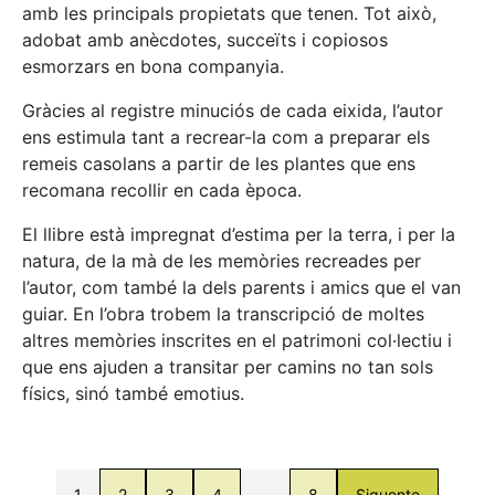
amb les principals propietats que tenen. Tot això,
adobat amb anècdotes, succeïts i copiosos
esmorzars en bona companyia.
Gràcies al registre minuciós de cada eixida, l’autor
ens estimula tant a recrear-la com a preparar els
remeis casolans a partir de les plantes que ens
recomana recollir en cada època.
El llibre està impregnat d’estima per la terra, i per la
natura, de la mà de les memòries recreades per
l’autor, com també la dels parents i amics que el van
guiar. En l’obra trobem la transcripció de moltes
altres memòries inscrites en el patrimoni col·lectiu i
que ens ajuden a transitar per camins no tan sols
físics, sinó també emotius.
1
2
3
4
…
8
Siguente