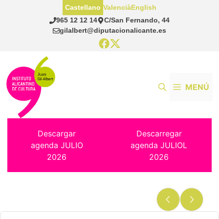
Saltar
Castellano
Valencià
English
al
965 12 12 14
C/San Fernando, 44
contenido
gilalbert@diputacionalicante.es
MENÚ
Descargar
Descarregar
agenda JULIO
agenda JULIOL
2026
2026