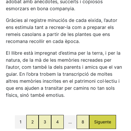
adobat amb anècdotes, succeïts i copiosos
esmorzars en bona companyia.
Gràcies al registre minuciós de cada eixida, l’autor
ens estimula tant a recrear-la com a preparar els
remeis casolans a partir de les plantes que ens
recomana recollir en cada època.
El llibre està impregnat d’estima per la terra, i per la
natura, de la mà de les memòries recreades per
l’autor, com també la dels parents i amics que el van
guiar. En l’obra trobem la transcripció de moltes
altres memòries inscrites en el patrimoni col·lectiu i
que ens ajuden a transitar per camins no tan sols
físics, sinó també emotius.
1
2
3
4
…
8
Siguente