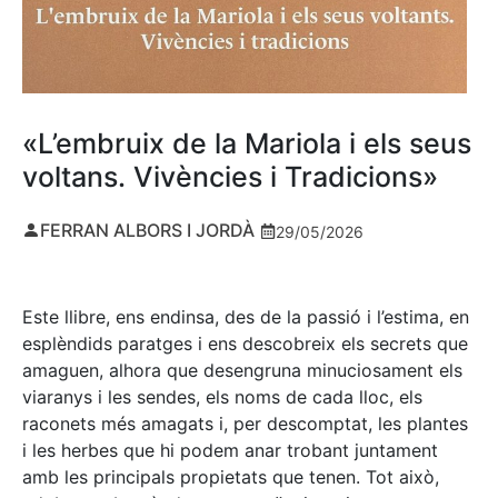
«L’embruix de la Mariola i els seus
voltans. Vivències i Tradicions»
FERRAN ALBORS I JORDÀ
29/05/2026
Este llibre, ens endinsa, des de la passió i l’estima, en
esplèndids paratges i ens descobreix els secrets que
amaguen, alhora que desengruna minuciosament els
viaranys i les sendes, els noms de cada lloc, els
raconets més amagats i, per descomptat, les plantes
i les herbes que hi podem anar trobant juntament
amb les principals propietats que tenen. Tot això,