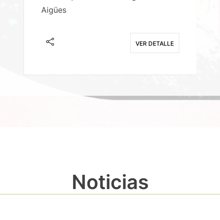
Aigües
A
E
VER DETALLE
Noticias