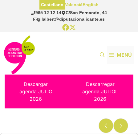
Saltar
Castellano
Valencià
English
al
965 12 12 14
C/San Fernando, 44
contenido
gilalbert@diputacionalicante.es
MENÚ
Descargar
Descarregar
agenda JULIO
agenda JULIOL
2026
2026