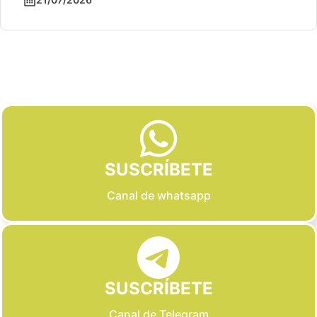
Slide 2 of 6
SUSCRÍBETE
Canal de whatsapp
SUSCRÍBETE
Canal de Telegram