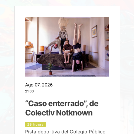
Ago 07, 2026
A
21:00
2
e
“Caso enterrado”, de
Colectiv Notknown
d
29 hours
Pista deportiva del Colegio Público
P