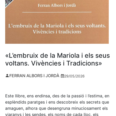
«L’embruix de la Mariola i els seus
voltans. Vivències i Tradicions»
FERRAN ALBORS I JORDÀ
29/05/2026
Este llibre, ens endinsa, des de la passió i l’estima, en
esplèndids paratges i ens descobreix els secrets que
amaguen, alhora que desengruna minuciosament els
viaranys i les sendes, els noms de cada lloc, els