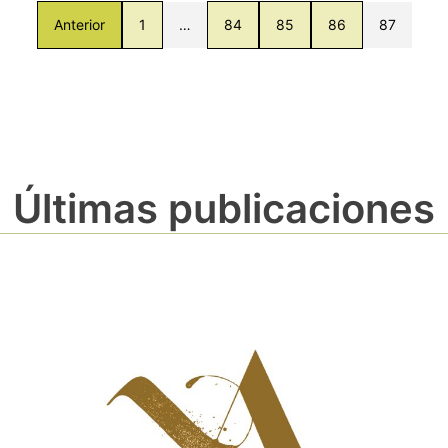
Anterior
1
…
84
85
86
87
Últimas publicaciones