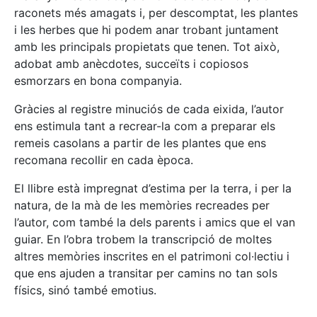
raconets més amagats i, per descomptat, les plantes
i les herbes que hi podem anar trobant juntament
amb les principals propietats que tenen. Tot això,
adobat amb anècdotes, succeïts i copiosos
esmorzars en bona companyia.
Gràcies al registre minuciós de cada eixida, l’autor
ens estimula tant a recrear-la com a preparar els
remeis casolans a partir de les plantes que ens
recomana recollir en cada època.
El llibre està impregnat d’estima per la terra, i per la
natura, de la mà de les memòries recreades per
l’autor, com també la dels parents i amics que el van
guiar. En l’obra trobem la transcripció de moltes
altres memòries inscrites en el patrimoni col·lectiu i
que ens ajuden a transitar per camins no tan sols
físics, sinó també emotius.