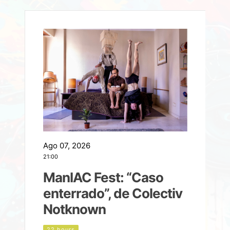
Ago 07, 2026
A
21:00
2
ManIAC Fest: “Caso
a
enterrado”, de Colectiv
Notknown
d
22 hours