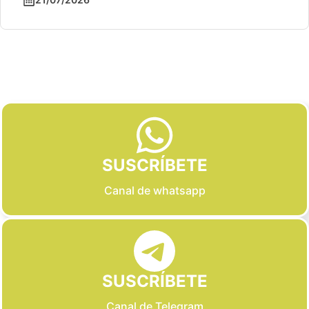
Slide 2 of 6
SUSCRÍBETE
Canal de whatsapp
SUSCRÍBETE
Canal de Telegram