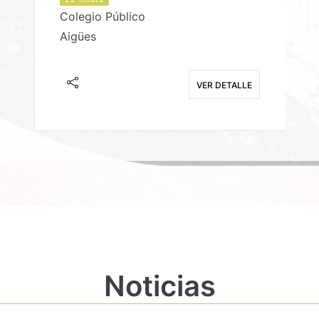
Colegio Público
Aigües
E
VER DETALLE
Noticias