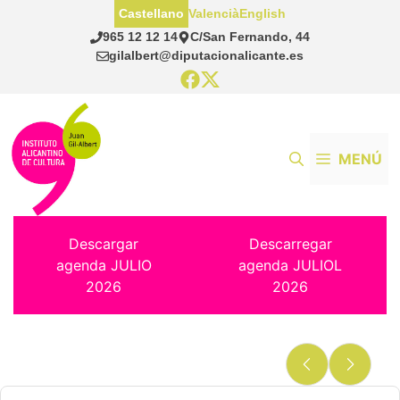
Saltar
Castellano
Valencià
English
al
965 12 12 14
C/San Fernando, 44
contenido
gilalbert@diputacionalicante.es
MENÚ
Descargar
Descarregar
agenda JULIO
agenda JULIOL
2026
2026