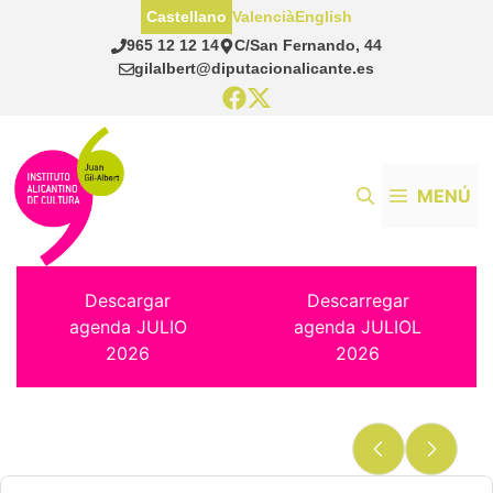
Saltar
Castellano
Valencià
English
al
965 12 12 14
C/San Fernando, 44
contenido
gilalbert@diputacionalicante.es
MENÚ
Descargar
Descarregar
agenda JULIO
agenda JULIOL
2026
2026