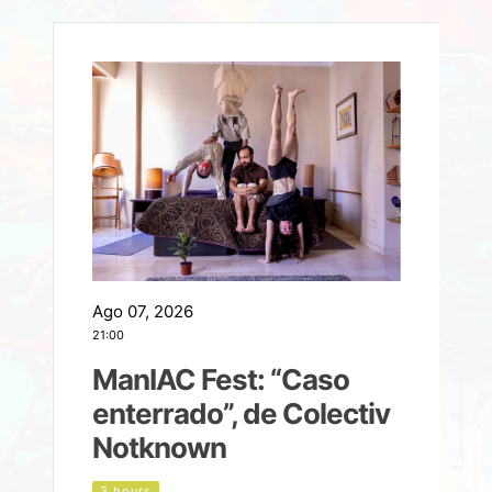
Ago 07, 2026
A
21:00
2
ManIAC Fest: “Caso
a
enterrado”, de Colectiv
Notknown
n
3 hours