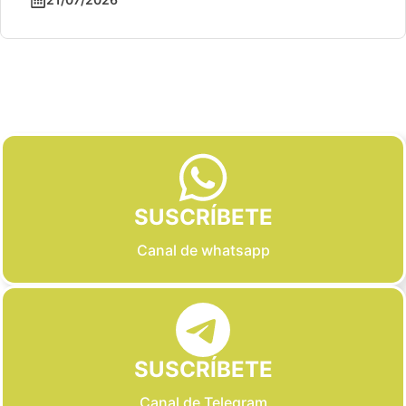
Slide 2 of 6
SUSCRÍBETE
Canal de whatsapp
SUSCRÍBETE
Canal de Telegram