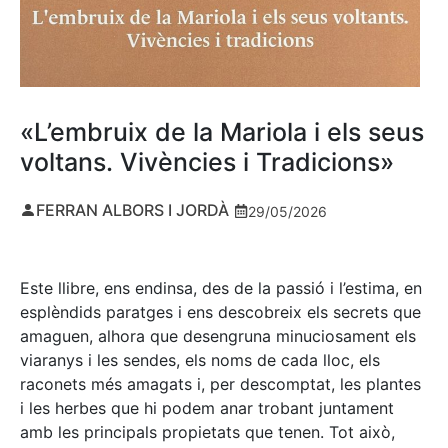
«L’embruix de la Mariola i els seus
voltans. Vivències i Tradicions»
FERRAN ALBORS I JORDÀ
29/05/2026
Este llibre, ens endinsa, des de la passió i l’estima, en
esplèndids paratges i ens descobreix els secrets que
amaguen, alhora que desengruna minuciosament els
viaranys i les sendes, els noms de cada lloc, els
raconets més amagats i, per descomptat, les plantes
i les herbes que hi podem anar trobant juntament
amb les principals propietats que tenen. Tot això,