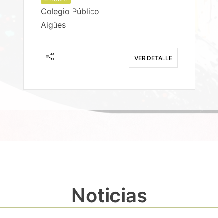
Colegio Público
Aigües
E
VER DETALLE
Noticias