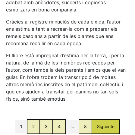
adobat amb anècdotes, succeïts i copiosos
esmorzars en bona companyia.
Gràcies al registre minuciós de cada eixida, l’autor
ens estimula tant a recrear-la com a preparar els
remeis casolans a partir de les plantes que ens
recomana recollir en cada època.
El llibre està impregnat d’estima per la terra, i per la
natura, de la mà de les memòries recreades per
l’autor, com també la dels parents i amics que el van
guiar. En l’obra trobem la transcripció de moltes
altres memòries inscrites en el patrimoni col·lectiu i
que ens ajuden a transitar per camins no tan sols
físics, sinó també emotius.
1
2
3
4
…
8
Siguente