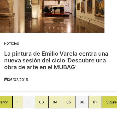
NOTICIAS
La pintura de Emilio Varela centra una
nueva sesión del ciclo ‘Descubre una
obra de arte en el MUBAG’
06/02/2018
erior
1
…
83
84
85
86
87
Siguie